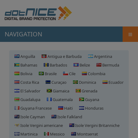
≡
NAVIGATION
Anguilla
Antigua e Barbuda
Argentina
Bahamas
Barbados
Belize
Bermuda
Bolivia
Brasile
Cile
Colombia
Costa Rica
Curaçao
Dominica
Ecuador
El Salvador
Giamaica
Grenada
Guadalupa
Guatemala
Guyana
Guyana Francese
Haiti
Honduras
Isole Cayman
Isole Falkland
Isole Vergini americane
Isole Vergini Britanniche
Martinica
Messico
Montserrat