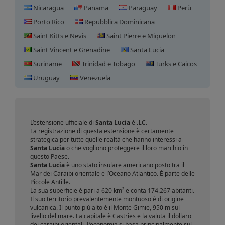
Nicaragua
Panama
Paraguay
Perù
Porto Rico
Repubblica Dominicana
Saint Kitts e Nevis
Saint Pierre e Miquelon
Saint Vincent e Grenadine
Santa Lucia
Suriname
Trinidad e Tobago
Turks e Caicos
Registrazione domini Santa
Uruguay
Venezuela
Lucia
L’estensione ufficiale di
Santa Lucia
è
.LC
.
La registrazione di questa estensione è certamente
strategica per tutte quelle realtà che hanno interessi a
Santa Lucia
o che vogliono proteggere il loro marchio in
questo Paese.
Santa Lucia
è uno stato insulare americano posto tra il
Mar dei Caraibi orientale e l’Oceano Atlantico. È parte delle
Piccole Antille.
La sua superficie è pari a 620 km² e conta 174.267 abitanti.
Il suo territorio prevalentemente montuoso è di origine
vulcanica. Il punto più alto è il Monte Gimie, 950 m sul
livello del mare. La capitale è Castries e la valuta il dollaro
dei caraibi orientali. L’economia si basa principalmente sul