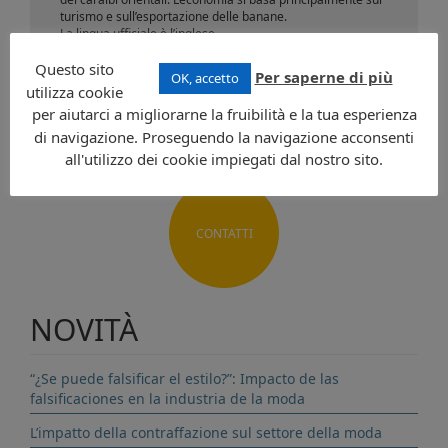
turismo e sull’esportazione delle banane.
La lingua ufficiale è l’inglese.
Questo sito
Per saperne di più
Richiedi informazioni
OK, accetto
utilizza cookie
per aiutarci a migliorarne la fruibilità e la tua esperienza
di navigazione. Proseguendo la navigazione acconsenti
all'utilizzo dei cookie impiegati dal nostro sito.
CONTATTI
NOVITÀ
“¿Se puede falsificar el estilo?”: Impacto de las
falsificaciones en la industria de la moda
L’impatto della contraffazione sul settore della moda