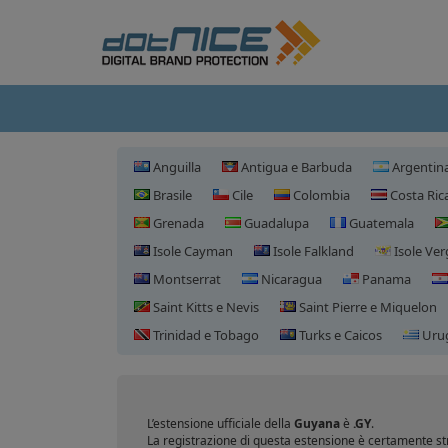
Anguilla
Antigua e Barbuda
Argentin
Brasile
Cile
Colombia
Costa Ric
Grenada
Guadalupa
Guatemala
Isole Cayman
Isole Falkland
Isole Ver
Montserrat
Nicaragua
Panama
Saint Kitts e Nevis
Saint Pierre e Miquelon
Trinidad e Tobago
Turks e Caicos
Uru
L’estensione ufficiale della
Guyana
è
.GY
.
La registrazione di questa estensione è certamente str