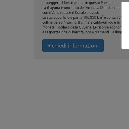
proteggere il loro marchio in questo Paese.
La
Guyana
è uno stato dell’America Meridionale. Bagna
con il Venezuela e il Brasile a ovest.
La sua superficie è pari a 196.850 km² e conta 751.223
colline verso l’interno. Il clima è caldo-umido e la t
moneta il dollaro della Guyana. Le risorse economiche 
e l’esportazione di bauxite, oro e diamanti. La lingua uff
Richiedi informazioni