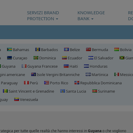
SERVIZI BRAND
KNOWLEDGE
R
PROTECTION
BANK
D
a
Bahamas
Barbados
Belize
Bermuda
Bolivia
a
Curaçao
Dominica
Ecuador
El Salvador
Giam
Guyana
Guyana Francese
Haiti
Honduras
gini americane
Isole Vergini Britanniche
Martinica
Messic
Paraguay
Perù
Porto Rico
Repubblica Dominicana
Saint Vincent e Grenadine
Santa Lucia
Suriname
guay
Venezuela
Registrazione domini Guy
ategica per tutte quelle realtà che hanno interessi in
Guyana
o che vogliono