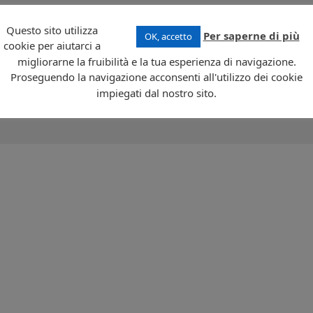
to a nord dall’Oceano Atlantico, confina con il Suriname a est, con il Brasile a su
Questo sito utilizza
Per saperne di più
OK, accetto
 abitanti. Il territorio è prevalentemente pianeggiante, con una vasta presenza d
cookie per aiutarci a
emperatura mantiene sulla costa una media di 26°C. La capitale è Georgetown e la
migliorarne la fruibilità e la tua esperienza di navigazione.
si dividono tra la pesca dei gamberetti, l’agricoltura (banane e canne da zuccher
Proseguendo la navigazione acconsenti all'utilizzo dei cookie
iciale è l’inglese.
impiegati dal nostro sito.