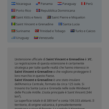
Nicaragua
Panama
Paraguay
Perù
Porto Rico
Repubblica Dominicana
Saint Kitts e Nevis
Saint Pierre e Miquelon
Saint Vincent e Grenadine
Santa Lucia
Suriname
Trinidad e Tobago
Turks e Caicos
Registrazione domini Saint
Uruguay
Venezuela
Vincent e Grenadine
L’estensione ufficiale di
Saint Vincent e Grenadine
è
.VC
.
La registrazione di questa estensione è certamente
strategica per tutte quelle realtà che hanno interessi in
Saint Vincent e Grenadine
o che vogliono proteggere il
loro marchio in questo Paese.
Saint Vincent e Grenadine
è uno stato insulare
dell’America Centrale, formato da circa 125 isole. Si
trovano tra Santa Lucia e Grenada nelle isole Windward
delle Piccole Antille. L’isola principale è Saint Vincent (344
km²).
La superficie totale è di 389 km² e conta 109.333 abitanti. Il
territorio, di origine vulcanica, è prevalentemente
montuoso e ricco di foreste. La capitale è Kingstown,