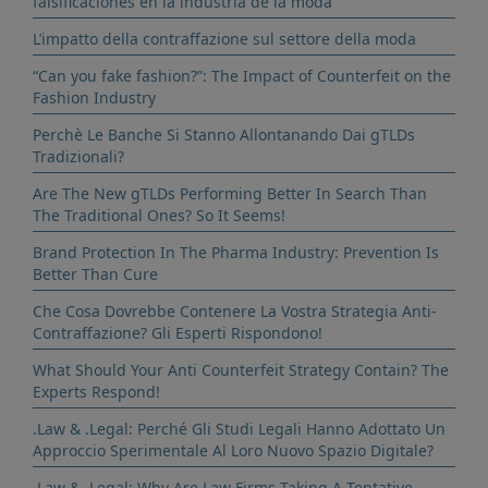
falsificaciones en la industria de la moda
L’impatto della contraffazione sul settore della moda
“Can you fake fashion?”: The Impact of Counterfeit on the
Fashion Industry
Perchè Le Banche Si Stanno Allontanando Dai gTLDs
Tradizionali?
Are The New gTLDs Performing Better In Search Than
The Traditional Ones? So It Seems!
Brand Protection In The Pharma Industry: Prevention Is
Better Than Cure
Che Cosa Dovrebbe Contenere La Vostra Strategia Anti-
Contraffazione? Gli Esperti Rispondono!
What Should Your Anti Counterfeit Strategy Contain? The
Experts Respond!
.Law & .Legal: Perché Gli Studi Legali Hanno Adottato Un
Approccio Sperimentale Al Loro Nuovo Spazio Digitale?
.Law & .Legal: Why Are Law Firms Taking A Tentative