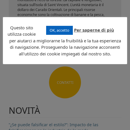
situata sull’isola di Saint Vincent. L’unità monetaria è il
dollaro dei Caraibi Orientali. Le principali risorse
economiche sono la coltivazione di banane e la pesca,
oltre ad un turismo in grande crescita.
La lingua ufficiale è l’inglese.
Questo sito
Per saperne di più
OK, accetto
utilizza cookie
Richiedi informazioni
per aiutarci a migliorarne la fruibilità e la tua esperienza
di navigazione. Proseguendo la navigazione acconsenti
all'utilizzo dei cookie impiegati dal nostro sito.
CONTATTI
NOVITÀ
“¿Se puede falsificar el estilo?”: Impacto de las