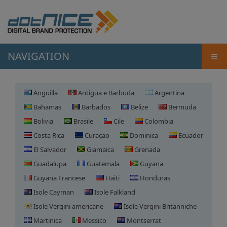
≡
NAVIGATION
Anguilla
Antigua e Barbuda
Argentina
Bahamas
Barbados
Belize
Bermuda
Bolivia
Brasile
Cile
Colombia
Costa Rica
Curaçao
Dominica
Ecuador
El Salvador
Giamaica
Grenada
Guadalupa
Guatemala
Guyana
Guyana Francese
Haiti
Honduras
Isole Cayman
Isole Falkland
Isole Vergini americane
Isole Vergini Britanniche
Martinica
Messico
Montserrat