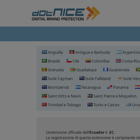
Anguilla
Antigua e Barbuda
Argentin
Brasile
Cile
Colombia
Costa Ric
Grenada
Guadalupa
Guatemala
Isole Cayman
Isole Falkland
Isole Ver
Montserrat
Nicaragua
Panama
Saint Kitts e Nevis
Saint Pierre e Miquelon
Trinidad e Tobago
Turks e Caicos
Uru
L’estensione ufficiale dell’
Ecuador
è
.EC
.
La registrazione di questa estensione è certamente str