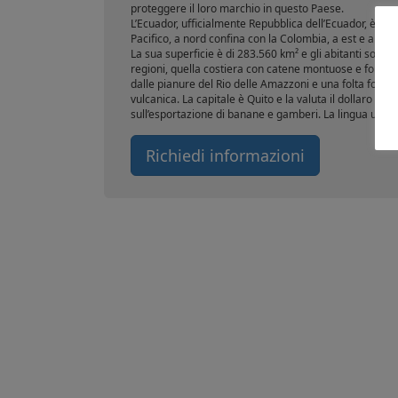
proteggere il loro marchio in questo Paese.
L’Ecuador, ufficialmente Repubblica dell’Ecuador, è un
Pacifico, a nord confina con la Colombia, a est e a sud 
La sua superficie è di 283.560 km² e gli abitanti sono 
regioni, quella costiera con catene montuose e foreste, 
dalle pianure del Rio delle Amazzoni e una folta foresta
vulcanica. La capitale è Quito e la valuta il dollaro st
sull’esportazione di banane e gamberi. La lingua uffici
Richiedi informazioni