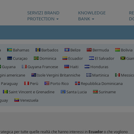
SERVIZI BRAND
KNOWLEDGE
R
PROTECTION
BANK
D
a
Bahamas
Barbados
Belize
Bermuda
Bolivia
a
Curaçao
Dominica
Ecuador
El Salvador
Giam
Guyana
Guyana Francese
Haiti
Honduras
gini americane
Isole Vergini Britanniche
Martinica
Messic
Paraguay
Perù
Porto Rico
Repubblica Dominicana
Saint Vincent e Grenadine
Santa Lucia
Suriname
guay
Venezuela
Registrazione domini Ecua
ategica per tutte quelle realtà che hanno interessi in
Ecuador
o che vogliono