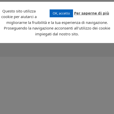
a repubblica presidenziale dell’America Meridionale. A ovest è bagnata dall’Ocea
Questo sito utilizza
con il Perù.
Per saperne di più
OK, accetto
15.444.637. La morfologia dell’
Ecuador
è molto varia. Si distinguono 4 importanti
cookie per aiutarci a
la Sierra, attraversata dalla Cordigliera delle Ande, e quella orientale, costituita
migliorarne la fruibilità e la tua esperienza di navigazione.
 pluviale, e la regione insulare, costituita dalle isole Galapagos, di origine
Proseguendo la navigazione acconsenti all'utilizzo dei cookie
atunitense. L’economia è basata sulle risorse minerarie e petrolifere e
ale è lo spagnolo.
impiegati dal nostro sito.