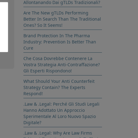
Allontanando Dai gTLDs Tradizionali?
no
Are The New gTLDs Performing
Better In Search Than The Traditional
Ones? So It Seems!
Brand Protection In The Pharma
Industry: Prevention Is Better Than
Cure
Che Cosa Dovrebbe Contenere La
Vostra Strategia Anti-Contraffazione?
Gli Esperti Rispondono!
What Should Your Anti Counterfeit
Strategy Contain? The Experts
Respond!
.Law & .Legal: Perché Gli Studi Legali
Hanno Adottato Un Approccio
Sperimentale Al Loro Nuovo Spazio
Digitale?
.Law & .Legal: Why Are Law Firms