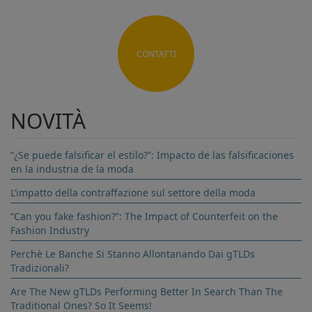
Nome
CONTATTI
Cognome
Società
NOVITÀ
Paese
“¿Se puede falsificar el estilo?”: Impacto de las falsificaciones
en la industria de la moda
Indirizzo email
L’impatto della contraffazione sul settore della moda
“Can you fake fashion?”: The Impact of Counterfeit on the
Fashion Industry
Facendo click su invia è d’accordo con i nostri Termini e
Perchè Le Banche Si Stanno Allontanando Dai gTLDs
Condizioni e Informativa sulla Privacy
Tradizionali?
Are The New gTLDs Performing Better In Search Than The
Traditional Ones? So It Seems!