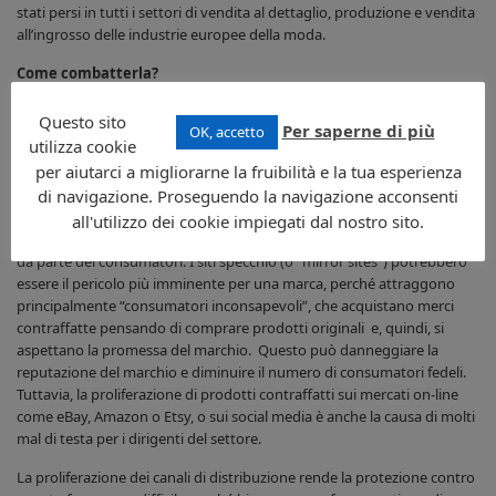
stati persi in tutti i settori di vendita al dettaglio, produzione e vendita
all’ingrosso delle industrie europee della moda.
Come combatterla?
I marchi di lusso hanno sviluppato modi, spesso ricorrendo al sistema
Questo sito
Per saperne di più
OK, accetto
giudiziario, per difendersi contro lo sviluppo e la vendita al dettaglio di
utilizza cookie
prodotti contraffatti.
per aiutarci a migliorarne la fruibilità e la tua esperienza
Tuttavia, come abbiamo detto all’inizio di questo articolo, l’e-
di navigazione. Proseguendo la navigazione acconsenti
commerce ha aperto le porte a molti nuovi canali di distribuzione e
all'utilizzo dei cookie impiegati dal nostro sito.
vendita di prodotti contraffatti, facilitando l’accesso a questi prodotti
da parte dei consumatori. I siti specchio (o “mirror sites”) potrebbero
essere il pericolo più imminente per una marca, perché attraggono
principalmente “consumatori inconsapevoli”, che acquistano merci
contraffatte pensando di comprare prodotti originali e, quindi, si
aspettano la promessa del marchio. Questo può danneggiare la
reputazione del marchio e diminuire il numero di consumatori fedeli.
Tuttavia, la proliferazione di prodotti contraffatti sui mercati on-line
come eBay, Amazon o Etsy, o sui social media è anche la causa di molti
mal di testa per i dirigenti del settore.
La proliferazione dei canali di distribuzione rende la protezione contro