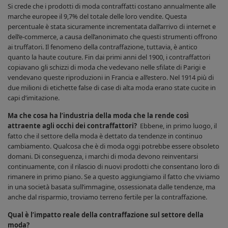
Si crede che i prodotti di moda contraffatti costano annualmente alle
marche europee il 9,7% del totale delle loro vendite. Questa
percentuale è stata sicuramente incrementata dall’arrivo di internet e
dell’e-commerce, a causa dell’anonimato che questi strumenti offrono
ai truffatori. Il fenomeno della contraffazione, tuttavia, è antico
quanto la haute couture. Fin dai primi anni del 1900, i contraffattori
copiavano gli schizzi di moda che vedevano nelle sfilate di Parigi e
vendevano queste riproduzioni in Francia e all’estero. Nel 1914 più di
due milioni di etichette false di case di alta moda erano state cucite in
capi d’imitazione.
Ma che cosa ha l’industria della moda che la rende così
attraente agli occhi dei contraffattori?
Ebbene, in primo luogo, il
fatto che il settore della moda è dettato da tendenze in continuo
cambiamento. Qualcosa che è di moda oggi potrebbe essere obsoleto
domani. Di conseguenza, i marchi di moda devono reinventarsi
continuamente, con il rilascio di nuovi prodotti che consentano loro di
rimanere in primo piano. Se a questo aggiungiamo il fatto che viviamo
in una società basata sull’immagine, ossessionata dalle tendenze, ma
anche dal risparmio, troviamo terreno fertile per la contraffazione.
Qual è l’impatto reale della contraffazione sul settore della
moda?