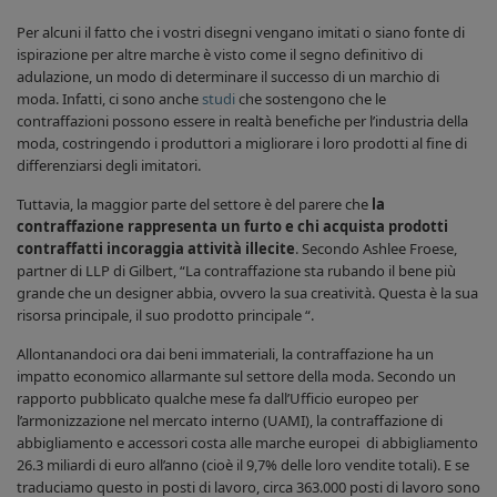
Per alcuni il fatto che i vostri disegni vengano imitati o siano fonte di
ispirazione per altre marche è visto come il segno definitivo di
adulazione, un modo di determinare il successo di un marchio di
moda. Infatti, ci sono anche
studi
che sostengono che le
contraffazioni possono essere in realtà benefiche per l’industria della
moda, costringendo i produttori a migliorare i loro prodotti al fine di
differenziarsi degli imitatori.
Tuttavia, la maggior parte del settore è del parere che
la
contraffazione rappresenta un furto e chi acquista prodotti
contraffatti incoraggia attività illecite
. Secondo Ashlee Froese,
partner di LLP di Gilbert, “La contraffazione sta rubando il bene più
grande che un designer abbia, ovvero la sua creatività. Questa è la sua
risorsa principale, il suo prodotto principale “.
Allontanandoci ora dai beni immateriali, la contraffazione ha un
impatto economico allarmante sul settore della moda. Secondo un
rapporto pubblicato qualche mese fa dall’Ufficio europeo per
l’armonizzazione nel mercato interno (UAMI), la contraffazione di
abbigliamento e accessori costa alle marche europei di abbigliamento
26.3 miliardi di euro all’anno (cioè il 9,7% delle loro vendite totali). E se
traduciamo questo in posti di lavoro, circa 363.000 posti di lavoro sono