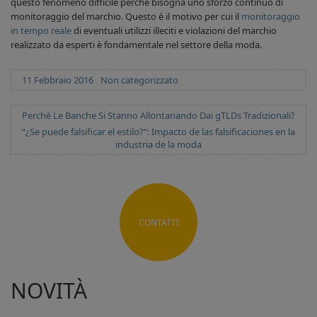
questo fenomeno difficile perché bisogna uno sforzo continuo di
monitoraggio del marchio. Questo è il motivo per cui il
monitoraggio
in tempo reale
di eventuali utilizzi illeciti e violazioni
del marchio
realizzato da esperti è fondamentale nel settore della moda.
Posted
Categories
11 Febbraio 2016
Non categorizzato
on
ARTICOLO
Perchè Le Banche Si Stanno Allontanando Dai gTLDs Tradizionali?
PRECEDENTE:
ARTICOLO
“¿Se puede falsificar el estilo?”: Impacto de las falsificaciones en la
SUCCESSIVO:
industria de la moda
CONTATTI
NOVITÀ