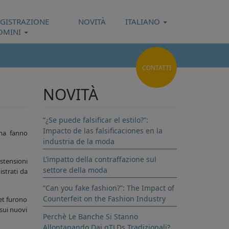
EGISTRAZIONE
NOVITÀ
ITALIANO
OMINI
CONTATTI
NOVITÀ
“¿Se puede falsificar el estilo?”:
Impacto de las falsificaciones en la
ma fanno
industria de la moda
L’impatto della contraffazione sul
estensioni
settore della moda
istrati da
“Can you fake fashion?”: The Impact of
Counterfeit on the Fashion Industry
net furono
 sui nuovi
Perchè Le Banche Si Stanno
Allontanando Dai gTLDs Tradizionali?