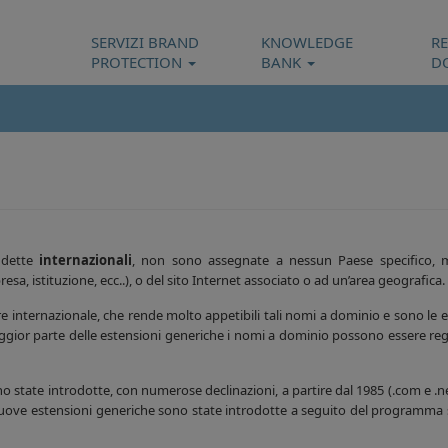
SERVIZI BRAND
KNOWLEDGE
R
PROTECTION
BANK
D
 dette
internazionali
, non sono assegnate a nessun Paese specifico, 
sa, istituzione, ecc..), o del sito Internet associato o ad un’area geografica.
ere internazionale, che rende molto appetibili tali nomi a dominio e sono le 
maggior parte delle estensioni generiche i nomi a dominio possono essere reg
no state introdotte, con numerose declinazioni, a partire dal 1985 (.com e .
di nuove estensioni generiche sono state introdotte a seguito del programma