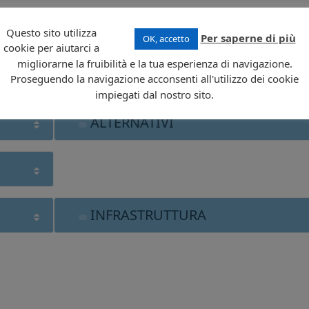
tale di 22 gTLDs raggruppati nelle categorie che seguono.
Questo sito utilizza
ndo livello comunemente indicati come
gTLDs alternativi
che sono carat
Per saperne di più
OK, accetto
cookie per aiutarci a
mondo,
universalmente riconosciute
.
migliorarne la fruibilità e la tua esperienza di navigazione.
richiedente, potrebbe essere opportuno valutare la registrazione di nomi a d
Proseguendo la navigazione acconsenti all'utilizzo dei cookie
impiegati dal nostro sito.
ALTERNATIVI
INFRASTRUTTURA