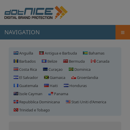
≡
NAVIGATION
Anguilla
Antigua e Barbuda
Bahamas
Barbados
Belize
Bermuda
Canada
Costa Rica
Curaçao
Dominica
El Salvador
Giamaica
Groenlandia
Guatemala
Haiti
Honduras
Isole Cayman
Panama
Repubblica Dominicana
Stati Uniti d'America
Registrazione domini
Trinidad e Tobago
Bahamas