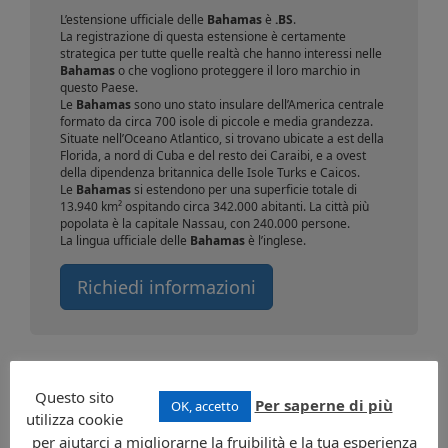
L’estensione ufficiale delle
Bahamas
è
.BS
.
La registrazione di questa estensione è certamente
strategica per tutte quelle realtà che hanno interessi nelle
Bahamas
o che vogliono proteggere il loro marchio in
questo Paese.
Le
Bahamas
sono uno stato insulare dell’America centrale
formato da circa 700 isole di piccole e media grandezza.
Situate nell’Oceano Atlantico, si trovano ubicate a est della
Florida, a nord di Cuba e del resto dei Caraibi, e a ovest
della dipendenza britannica delle Isole Turks e Caicos.
Le
Bahamas
si estendono per una superficie totale di
13.940 km² ospitando circa 342.000 abitanti. La città più
popolata è la capitale Nassau, con 240.000 persone.
La lingua ufficiale delle
Bahamas
è l’inglese.
Richiedi informazioni
Questo sito
Per saperne di più
OK, accetto
utilizza cookie
CONTATTI
per aiutarci a migliorarne la fruibilità e la tua esperienza