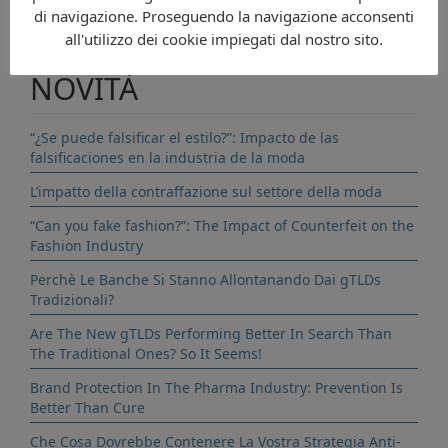
di navigazione. Proseguendo la navigazione acconsenti
all'utilizzo dei cookie impiegati dal nostro sito.
NOVITÀ
“¿Se puede falsificar el estilo?”: Impacto de las
falsificaciones en la industria de la moda
L’impatto della contraffazione sul settore della moda
“Can you fake fashion?”: The Impact of Counterfeit on the
Fashion Industry
Perchè Le Banche Si Stanno Allontanando Dai gTLDs
Tradizionali?
Are The New gTLDs Performing Better In Search Than
The Traditional Ones? So It Seems!
Brand Protection In The Pharma Industry: Prevention Is
Better Than Cure
Che Cosa Dovrebbe Contenere La Vostra Strategia Anti-