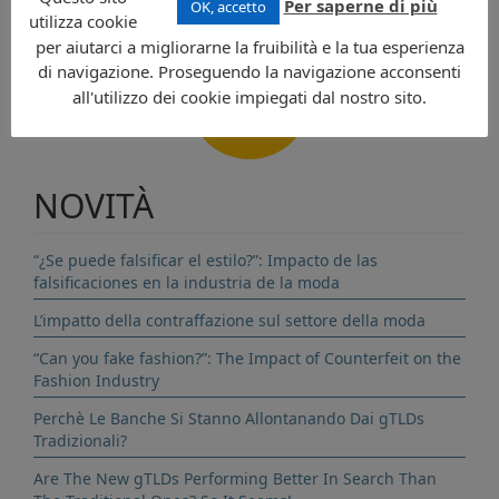
Per saperne di più
OK, accetto
utilizza cookie
per aiutarci a migliorarne la fruibilità e la tua esperienza
di navigazione. Proseguendo la navigazione acconsenti
all'utilizzo dei cookie impiegati dal nostro sito.
CONTATTI
NOVITÀ
“¿Se puede falsificar el estilo?”: Impacto de las
falsificaciones en la industria de la moda
L’impatto della contraffazione sul settore della moda
“Can you fake fashion?”: The Impact of Counterfeit on the
Fashion Industry
Perchè Le Banche Si Stanno Allontanando Dai gTLDs
Tradizionali?
Are The New gTLDs Performing Better In Search Than