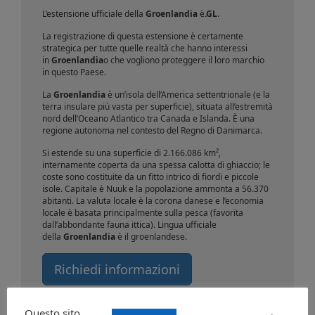
L’estensione ufficiale della
Groenlandia
è
.GL
.
La registrazione di questa estensione è certamente
strategica per tutte quelle realtà che hanno interessi
in
Groenlandia
o che vogliono proteggere il loro marchio
in questo Paese.
La
Groenlandia
è un’isola dell’America settentrionale (e la
terra insulare più vasta per superficie), situata all’estremità
nord dell’Oceano Atlantico tra Canada e Islanda. È una
regione autonoma nel contesto del Regno di Danimarca.
Si estende su una superficie di 2.166.086 km²,
internamente coperta da una spessa calotta di ghiaccio; le
coste sono costituite da un fitto intrico di fiordi e piccole
isole. Capitale è Nuuk e la popolazione ammonta a 56.370
abitanti. La valuta locale è la corona danese e l’economia
locale è basata principalmente sulla pesca (favorita
dall’abbondante fauna ittica). Lingua ufficiale
della
Groenlandia
è il groenlandese.
Richiedi informazioni
Questo sito