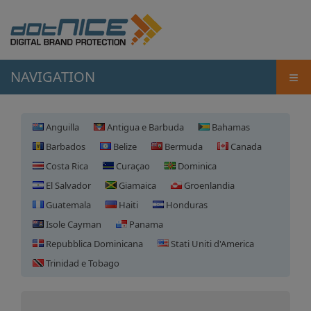
≡
NAVIGATION
Anguilla
Antigua e Barbuda
Bahamas
Barbados
Belize
Bermuda
Canada
Costa Rica
Curaçao
Dominica
El Salvador
Giamaica
Groenlandia
Guatemala
Haiti
Honduras
Isole Cayman
Panama
Repubblica Dominicana
Stati Uniti d'America
Registrazione domini
Trinidad e Tobago
Groenlandia