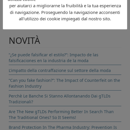
per aiutarci a migliorarne la fruibilità e la tua esperienza
di navigazione. Proseguendo la navigazione acconsenti
CONTATTI
all'utilizzo dei cookie impiegati dal nostro sito.
NOVITÀ
“¿Se puede falsificar el estilo?”: Impacto de las
falsificaciones en la industria de la moda
L’impatto della contraffazione sul settore della moda
“Can you fake fashion?”: The Impact of Counterfeit on the
Fashion Industry
Perchè Le Banche Si Stanno Allontanando Dai gTLDs
Tradizionali?
Are The New gTLDs Performing Better In Search Than
The Traditional Ones? So It Seems!
Brand Protection In The Pharma Industry: Prevention Is