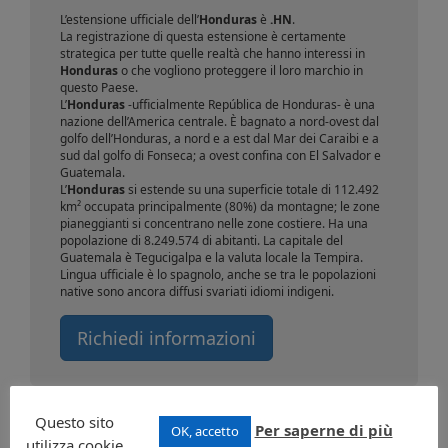
L’estensione ufficiale dell’
Honduras
è
.HN
.
La registrazione di questa estensione è certamente
strategica per tutte quelle realtà che hanno interessi in
Honduras
o che vogliono proteggere il loro marchio in
questo Paese.
L’
Honduras
-ufficialmente República de Honduras- è una
nazione dell’America centrale. È bagnato a nord-ovest dal
golfo dell’Honduras, a nord e a est dal Mar dei Caraibi e a
sud dal golfo di Fonseca; a ovest confina con El Salvador e
Guatemala.
L’
Honduras
si estende su una superficie totale di 112.492
km² occupata principalmente (80%) da montagne; le zone
pianeggianti si concentrano nelle zone costiere. Ha una
popolazione di 8.249.574 di abitanti. La capitale del
Guatemala è Tegucigalpa e la valuta locale la Tempira.
Lingua ufficiale è lo spagnolo, anche se tra le popolazioni
native sono ancora diffusi svariati idiomi indigeni.
Richiedi informazioni
Questo sito
Per saperne di più
OK, accetto
utilizza cookie