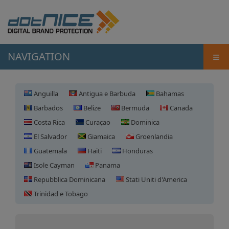
≡
NAVIGATION
Anguilla
Antigua e Barbuda
Bahamas
Barbados
Belize
Bermuda
Canada
Costa Rica
Curaçao
Dominica
El Salvador
Giamaica
Groenlandia
Guatemala
Haiti
Honduras
Isole Cayman
Panama
Repubblica Dominicana
Stati Uniti d'America
Registrazione domini
Trinidad e Tobago
Honduras