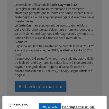
L’estensione ufficiale delle
Isole Cayman
è
.KY
.
La registrazione di questa estensione è certamente
strategica per tutte quelle realtà che hanno interessi nelle
Isole Cayman
o che vogliono proteggere il loro marchio in
questo Paese.
Le
Isole Cayman
sono un arcipelago situato nel Mare
delle Antille, dipendenza d’oltremare britannica, composto
da tre isole: Grand Cayman, Little Cayman e Cayman Brac.
Sono collocate a sud di Cuba e a nord-ovest della
Giamaica.
Il gruppo insulare ha un’estensione complessiva di 260 km²
e una popolazione che, nel 2012, si attestava sulle 56.230
unità.
Il capoluogo è George Town e si trova sulla maggiore delle
tre isole (Grand Cayman). La valuta locale è il dollaro delle
cayman che gode di un rapporto di tasso fisso con il
dollaro statunitense (1 KYD = 1,25 USD). Lingua ufficiale è
l’inglese.
Richiedi informazioni
Questo sito
Per saperne di più
OK, accetto