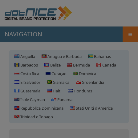
≡
NAVIGATION
Anguilla
Antigua e Barbuda
Bahamas
Barbados
Belize
Bermuda
Canada
Costa Rica
Curaçao
Dominica
El Salvador
Giamaica
Groenlandia
Guatemala
Haiti
Honduras
Isole Cayman
Panama
Repubblica Dominicana
Stati Uniti d'America
Registrazione domini Isole
Trinidad e Tobago
Cayman