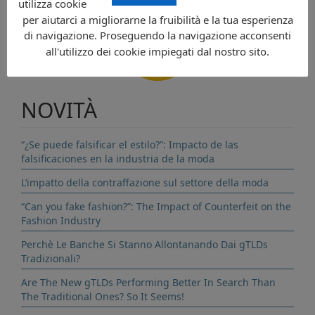
utilizza cookie
per aiutarci a migliorarne la fruibilità e la tua esperienza
di navigazione. Proseguendo la navigazione acconsenti
CONTATTI
all'utilizzo dei cookie impiegati dal nostro sito.
NOVITÀ
“¿Se puede falsificar el estilo?”: Impacto de las
falsificaciones en la industria de la moda
L’impatto della contraffazione sul settore della moda
“Can you fake fashion?”: The Impact of Counterfeit on the
Fashion Industry
Perchè Le Banche Si Stanno Allontanando Dai gTLDs
Tradizionali?
Are The New gTLDs Performing Better In Search Than
The Traditional Ones? So It Seems!