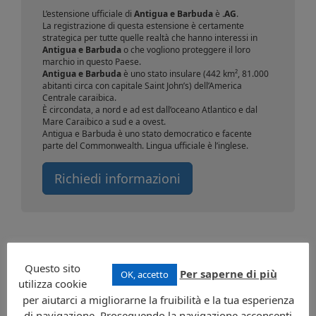
L’estensione ufficiale di
Antigua e Barbuda
è
.AG
.
La registrazione di questa estensione è certamente
strategica per tutte quelle realtà che hanno interessi in
Antigua e Barbuda
o che vogliono proteggere il loro
marchio in questo Paese.
Antigua e Barbuda
è uno stato insulare (442 km², 81.000
abitanti circa con capitale Saint John’s) dell’America
Centrale caraibica.
È circondata, a nord e ad est dall’oceano Atlantico e dal
Mare Caraibico a sud e a ovest.
Antigua e Barbuda è uno stato democratico e facente
parte del Commonwealth. Lingua ufficiale è l’inglese.
Richiedi informazioni
Questo sito
Per saperne di più
OK, accetto
utilizza cookie
CONTATTI
per aiutarci a migliorarne la fruibilità e la tua esperienza
di navigazione. Proseguendo la navigazione acconsenti