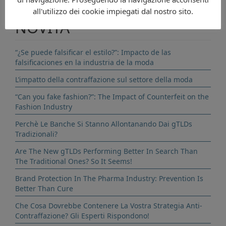
all'utilizzo dei cookie impiegati dal nostro sito.
NOVITÀ
“¿Se puede falsificar el estilo?”: Impacto de las
falsificaciones en la industria de la moda
L’impatto della contraffazione sul settore della moda
“Can you fake fashion?”: The Impact of Counterfeit on the
Fashion Industry
Perchè Le Banche Si Stanno Allontanando Dai gTLDs
Tradizionali?
Are The New gTLDs Performing Better In Search Than
The Traditional Ones? So It Seems!
Brand Protection In The Pharma Industry: Prevention Is
Better Than Cure
Che Cosa Dovrebbe Contenere La Vostra Strategia Anti-
Contraffazione? Gli Esperti Rispondono!