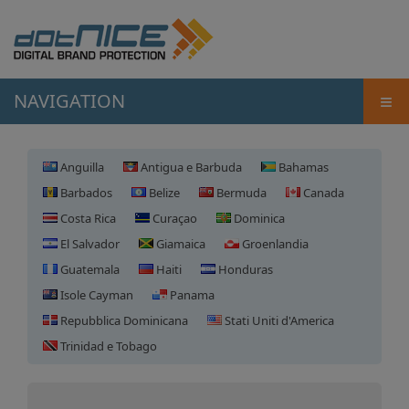
≡
NAVIGATION
Anguilla
Antigua e Barbuda
Bahamas
Barbados
Belize
Bermuda
Canada
Costa Rica
Curaçao
Dominica
El Salvador
Giamaica
Groenlandia
Guatemala
Haiti
Honduras
Isole Cayman
Panama
Repubblica Dominicana
Stati Uniti d'America
Registrazione domini Antigua
Trinidad e Tobago
e Barbuda