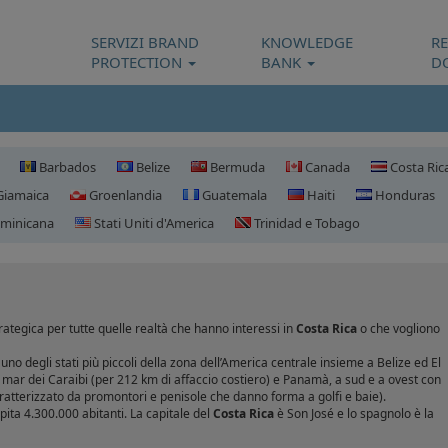
SERVIZI BRAND
KNOWLEDGE
R
PROTECTION
BANK
D
Barbados
Belize
Bermuda
Canada
Costa Ric
iamaica
Groenlandia
Guatemala
Haiti
Honduras
minicana
Stati Uniti d'America
Trinidad e Tobago
Registrazione domini Costa R
ategica per tutte quelle realtà che hanno interessi in
Costa Rica
o che vogliono
è uno degli stati più piccoli della zona dell’America centrale insieme a Belize ed El
l mar dei Caraibi (per 212 km di affaccio costiero) e Panamà, a sud e a ovest con
aratterizzato da promontori e penisole che danno forma a golfi e baie).
pita 4.300.000 abitanti. La capitale del
Costa Rica
è Son José e lo spagnolo è la