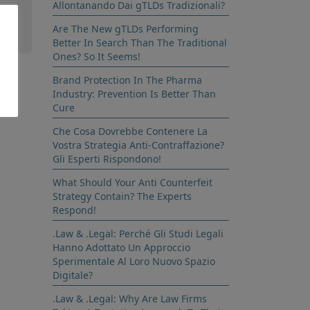
Allontanando Dai gTLDs Tradizionali?
Are The New gTLDs Performing
Better In Search Than The Traditional
Ones? So It Seems!
Brand Protection In The Pharma
Industry: Prevention Is Better Than
Cure
Che Cosa Dovrebbe Contenere La
Vostra Strategia Anti-Contraffazione?
Gli Esperti Rispondono!
What Should Your Anti Counterfeit
Strategy Contain? The Experts
Respond!
.Law & .Legal: Perché Gli Studi Legali
Hanno Adottato Un Approccio
Sperimentale Al Loro Nuovo Spazio
Digitale?
.Law & .Legal: Why Are Law Firms