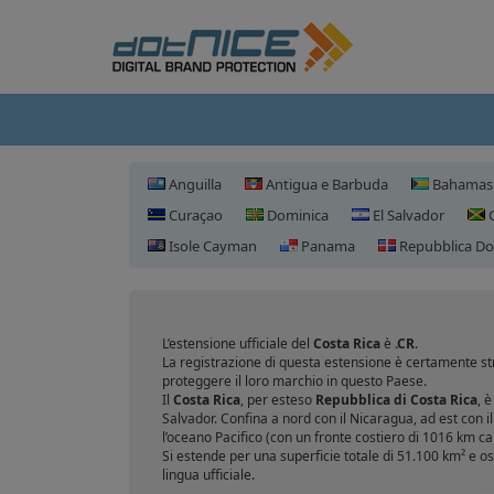
Anguilla
Antigua e Barbuda
Bahamas
Curaçao
Dominica
El Salvador
G
Isole Cayman
Panama
Repubblica Do
L’estensione ufficiale del
Costa Rica
è
.CR
.
La registrazione di questa estensione è certamente str
proteggere il loro marchio in questo Paese.
Il
Costa Rica
, per esteso
Repubblica di Costa Rica
, 
Salvador. Confina a nord con il Nicaragua, ad est con i
l’oceano Pacifico (con un fronte costiero di 1016 km c
Si estende per una superficie totale di 51.100 km² e os
lingua ufficiale.