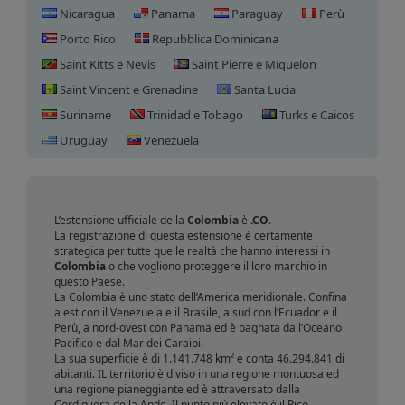
Nicaragua
Panama
Paraguay
Perù
Porto Rico
Repubblica Dominicana
Saint Kitts e Nevis
Saint Pierre e Miquelon
Saint Vincent e Grenadine
Santa Lucia
Suriname
Trinidad e Tobago
Turks e Caicos
Registrazione domini
Uruguay
Venezuela
Colombia
L’estensione ufficiale della
Colombia
è
.CO
.
La registrazione di questa estensione è certamente
strategica per tutte quelle realtà che hanno interessi in
Colombia
o che vogliono proteggere il loro marchio in
questo Paese.
La Colombia è uno stato dell’America meridionale. Confina
a est con il Venezuela e il Brasile, a sud con l’Ecuador e il
Perù, a nord-ovest con Panama ed è bagnata dall’Oceano
Pacifico e dal Mar dei Caraibi.
La sua superficie è di 1.141.748 km² e conta 46.294.841 di
abitanti. IL territorio è diviso in una regione montuosa ed
una regione pianeggiante ed è attraversato dalla
Cordigliera della Ande. Il punto più elevato è il Pico