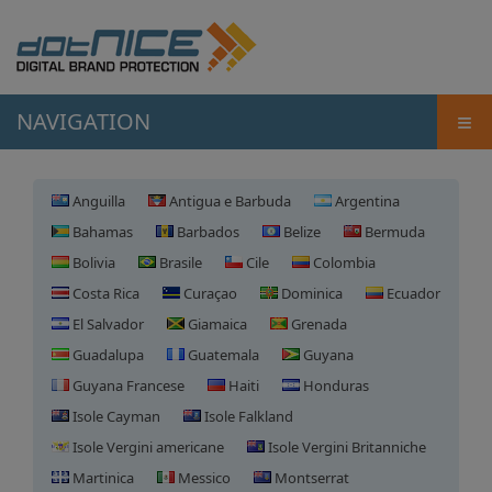
≡
NAVIGATION
Anguilla
Antigua e Barbuda
Argentina
Bahamas
Barbados
Belize
Bermuda
Bolivia
Brasile
Cile
Colombia
Costa Rica
Curaçao
Dominica
Ecuador
El Salvador
Giamaica
Grenada
Guadalupa
Guatemala
Guyana
Guyana Francese
Haiti
Honduras
Isole Cayman
Isole Falkland
Isole Vergini americane
Isole Vergini Britanniche
Martinica
Messico
Montserrat