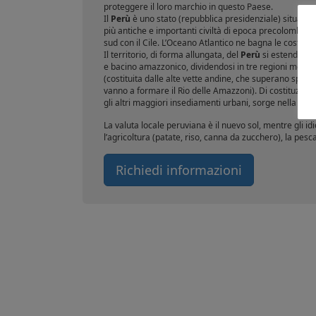
proteggere il loro marchio in questo Paese.
Il
Perù
è uno stato (repubblica presidenziale) situato n
più antiche e importanti civiltà di epoca precolombiana
sud con il Cile. L’Oceano Atlantico ne bagna le coste a 
Il territorio, di forma allungata, del
Perù
si estende pe
e bacino amazzonico, dividendosi in tre regioni morfol
(costituita dalle alte vette andine, che superano spess
vanno a formare il Rio delle Amazzoni). Di costituzio
gli altri maggiori insediamenti urbani, sorge nella zona
La valuta locale peruviana è il nuevo sol, mentre gli i
l’agricoltura (patate, riso, canna da zucchero), la pesca 
Richiedi informazioni