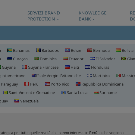
SERVIZI BRAND
KNOWLEDGE
R
PROTECTION
BANK
D
a
Bahamas
Barbados
Belize
Bermuda
Bolivia
a
Curaçao
Dominica
Ecuador
El Salvador
Giam
Guyana
Guyana Francese
Haiti
Honduras
gini americane
Isole Vergini Britanniche
Martinica
Messic
Paraguay
Perù
Porto Rico
Repubblica Dominicana
Saint Vincent e Grenadine
Santa Lucia
Suriname
guay
Venezuela
Registrazione domini P
ategica per tutte quelle realtà che hanno interessi in
Perù
, o che vogliono