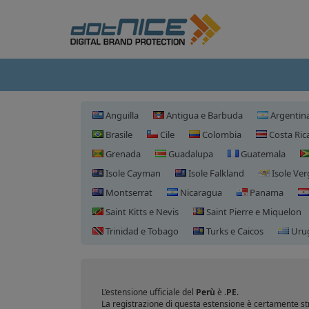
Anguilla
Antigua e Barbuda
Argentin
Brasile
Cile
Colombia
Costa Ric
Grenada
Guadalupa
Guatemala
Isole Cayman
Isole Falkland
Isole Ver
Montserrat
Nicaragua
Panama
Saint Kitts e Nevis
Saint Pierre e Miquelon
Trinidad e Tobago
Turks e Caicos
Uru
L’estensione ufficiale del
Perù
è
.PE
.
La registrazione di questa estensione è certamente str