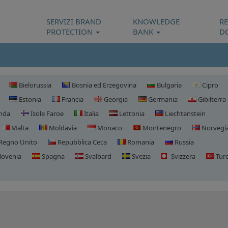
SERVIZI BRAND
KNOWLEDGE
R
PROTECTION
BANK
D
Bielorussia
Bosnia ed Erzegovina
Bulgaria
Cipro
Estonia
Francia
Georgia
Germania
Gibilterra
anda
Isole Faroe
Italia
Lettonia
Liechtenstein
Malta
Moldavia
Monaco
Montenegro
Norvegi
Regno Unito
Repubblica Ceca
Romania
Russia
lovenia
Spagna
Svalbard
Svezia
Svizzera
Turc
Registrazione domini Spa