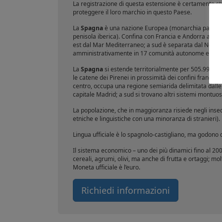
La registrazione di questa estensione è certamente str
proteggere il loro marchio in questo Paese.
La
Spagna
è una nazione Europea (monarchia parlamen
penisola iberica). Confina con Francia e Andorra a nord
est dal Mar Mediterraneo; a sud è separata dal Nord Af
amministrativamente in 17 comunità autonome e 2 ci
La
Spagna
si estende territorialmente per 505.992 km²
le catene dei Pirenei in prossimità dei confini francesi
centro, occupa una regione semiarida delimitata dalle 
capitale Madrid; a sud si trovano altri sistemi montuosi
La popolazione, che in maggioranza risiede negli insed
etniche e linguistiche con una minoranza di stranieri).
Lingua ufficiale è lo spagnolo-castigliano, ma godono di
Il sistema economico – uno dei più dinamici fino al 200
cereali, agrumi, olivi, ma anche di frutta e ortaggi; mol
Moneta ufficiale è l’euro.
Richiedi informazioni