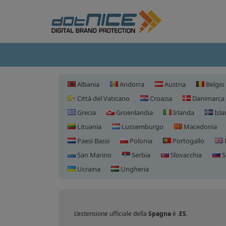
Albania
Andorra
Austria
Belgio
Città del Vaticano
Croazia
Danimarca
Grecia
Groenlandia
Irlanda
Isl
Lituania
Lussemburgo
Macedonia
Paesi Bassi
Polonia
Portogallo
San Marino
Serbia
Slovacchia
S
Ucraina
Ungheria
L’estensione ufficiale della
Spagna
è
.ES
.