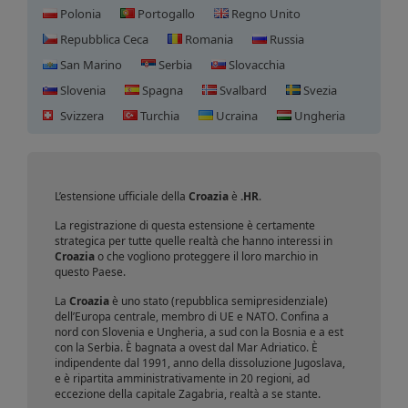
Polonia
Portogallo
Regno Unito
Repubblica Ceca
Romania
Russia
San Marino
Serbia
Slovacchia
Slovenia
Spagna
Svalbard
Svezia
Svizzera
Turchia
Ucraina
Ungheria
Registrazione domini Croazia
L’estensione ufficiale della
Croazia
è
.HR
.
La registrazione di questa estensione è certamente
strategica per tutte quelle realtà che hanno interessi in
Croazia
o che vogliono proteggere il loro marchio in
questo Paese.
La
Croazia
è uno stato (repubblica semipresidenziale)
dell’Europa centrale, membro di UE e NATO. Confina a
nord con Slovenia e Ungheria, a sud con la Bosnia e a est
con la Serbia. È bagnata a ovest dal Mar Adriatico. È
indipendente dal 1991, anno della dissoluzione Jugoslava,
e è ripartita amministrativamente in 20 regioni, ad
eccezione della capitale Zagabria, realtà a se stante.