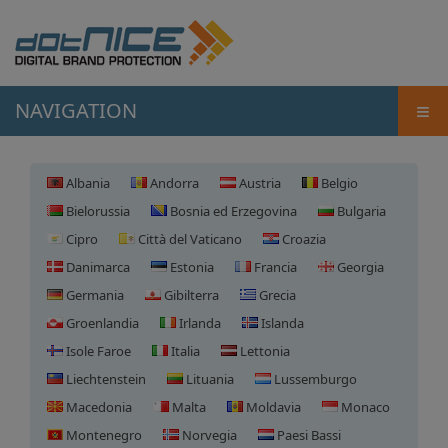
≡
NAVIGATION
Albania
Andorra
Austria
Belgio
Bielorussia
Bosnia ed Erzegovina
Bulgaria
Cipro
Città del Vaticano
Croazia
Danimarca
Estonia
Francia
Georgia
Germania
Gibilterra
Grecia
Groenlandia
Irlanda
Islanda
Isole Faroe
Italia
Lettonia
Liechtenstein
Lituania
Lussemburgo
Macedonia
Malta
Moldavia
Monaco
Montenegro
Norvegia
Paesi Bassi