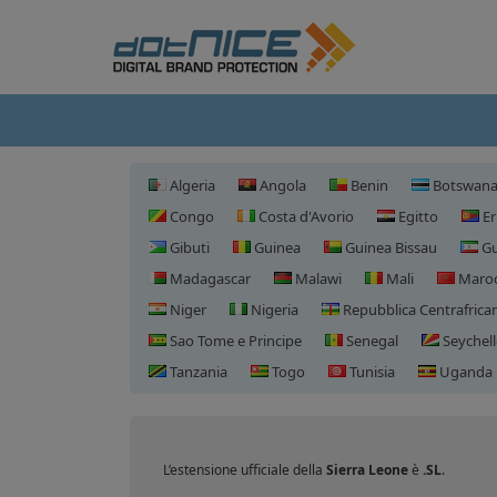
Algeria
Angola
Benin
Botswan
Congo
Costa d'Avorio
Egitto
Er
Gibuti
Guinea
Guinea Bissau
Gu
Madagascar
Malawi
Mali
Maro
Niger
Nigeria
Repubblica Centrafrica
Sao Tome e Principe
Senegal
Seychell
Tanzania
Togo
Tunisia
Uganda
L’estensione ufficiale della
Sierra Leone
è
.SL
.