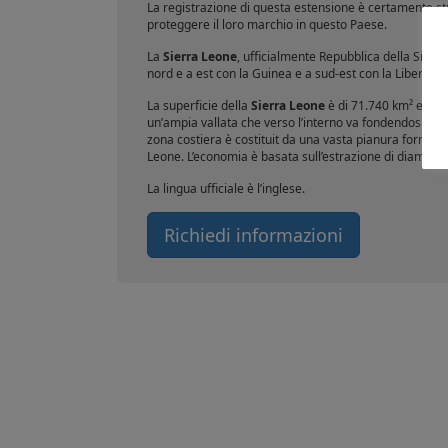
La registrazione di questa estensione è certamente str
proteggere il loro marchio in questo Paese.
La
Sierra Leone
, ufficialmente Repubblica della Sierra
nord e a est con la Guinea e a sud-est con la Liberia. È 
La superficie della
Sierra Leone
è di 71.740 km² e la p
un’ampia vallata che verso l’interno va fondendosi con 
zona costiera è costituit da una vasta pianura formata d
Leone. L’economia è basata sull’estrazione di diamanti, 
La lingua ufficiale è l’inglese.
Richiedi informazioni