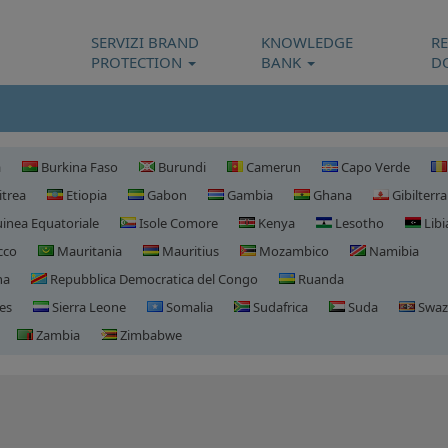
SERVIZI BRAND
KNOWLEDGE
R
PROTECTION
BANK
D
a
Burkina Faso
Burundi
Camerun
Capo Verde
itrea
Etiopia
Gabon
Gambia
Ghana
Gibilterra
inea Equatoriale
Isole Comore
Kenya
Lesotho
Libi
cco
Mauritania
Mauritius
Mozambico
Namibia
na
Repubblica Democratica del Congo
Ruanda
es
Sierra Leone
Somalia
Sudafrica
Suda
Swaz
Zambia
Zimbabwe
Registrazione domini Sierra Le