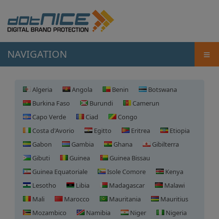
≡
NAVIGATION
Algeria
Angola
Benin
Botswana
Burkina Faso
Burundi
Camerun
Capo Verde
Ciad
Congo
Costa d'Avorio
Egitto
Eritrea
Etiopia
Gabon
Gambia
Ghana
Gibilterra
Gibuti
Guinea
Guinea Bissau
Guinea Equatoriale
Isole Comore
Kenya
Lesotho
Libia
Madagascar
Malawi
Mali
Marocco
Mauritania
Mauritius
Mozambico
Namibia
Niger
Nigeria