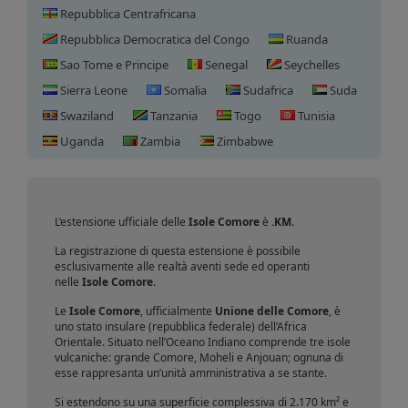
Repubblica Centrafricana
Repubblica Democratica del Congo
Ruanda
Sao Tome e Principe
Senegal
Seychelles
Sierra Leone
Somalia
Sudafrica
Suda
Swaziland
Tanzania
Togo
Tunisia
Registrazione domini Isole
Uganda
Zambia
Zimbabwe
Comore
L’estensione ufficiale delle
Isole Comore
è
.KM
.
La registrazione di questa estensione è possibile
esclusivamente alle realtà aventi sede ed operanti
nelle
Isole Comore
.
Le
Isole Comore
, ufficialmente
Unione delle Comore
, è
uno stato insulare (repubblica federale) dell’Africa
Orientale. Situato nell’Oceano Indiano comprende tre isole
vulcaniche: grande Comore, Moheli e Anjouan; ognuna di
esse rappresanta un’unità amministrativa a se stante.
Si estendono su una superficie complessiva di 2.170 km² e