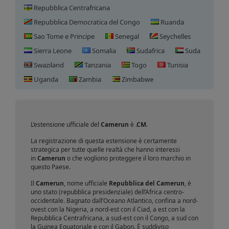
Repubblica Centrafricana
Repubblica Democratica del Congo
Ruanda
Sao Tome e Principe
Senegal
Seychelles
Sierra Leone
Somalia
Sudafrica
Suda
Swaziland
Tanzania
Togo
Tunisia
Registrazione domini
Uganda
Zambia
Zimbabwe
Camerun
L’estensione ufficiale del
Camerun
è
.CM
.
La registrazione di questa estensione è certamente
strategica per tutte quelle realtà che hanno interessi
in
Camerun
o che vogliono proteggere il loro marchio in
questo Paese.
Il
Camerun
, nome ufficiale
Repubblica del Camerun
, è
uno stato (repubblica presidenziale) dell’Africa centro-
occidentale. Bagnato dall’Oceano Atlantico, confina a nord-
ovest con la Nigeria, a nord-est con il Ciad, a est con la
Repubblica Centrafricana, a sud-est con il Congo, a sud con
la Guinea Equatoriale e con il Gabon. È suddiviso