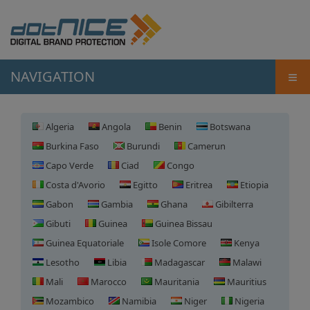
≡
NAVIGATION
Algeria
Angola
Benin
Botswana
Burkina Faso
Burundi
Camerun
Capo Verde
Ciad
Congo
Costa d'Avorio
Egitto
Eritrea
Etiopia
Gabon
Gambia
Ghana
Gibilterra
Gibuti
Guinea
Guinea Bissau
Guinea Equatoriale
Isole Comore
Kenya
Lesotho
Libia
Madagascar
Malawi
Mali
Marocco
Mauritania
Mauritius
Mozambico
Namibia
Niger
Nigeria