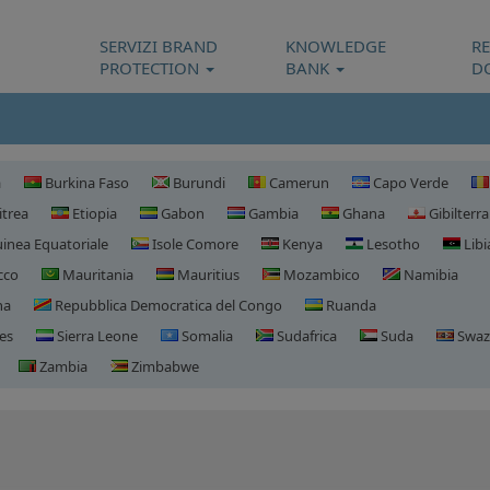
SERVIZI BRAND
KNOWLEDGE
R
PROTECTION
BANK
D
a
Burkina Faso
Burundi
Camerun
Capo Verde
itrea
Etiopia
Gabon
Gambia
Ghana
Gibilterra
inea Equatoriale
Isole Comore
Kenya
Lesotho
Libi
cco
Mauritania
Mauritius
Mozambico
Namibia
na
Repubblica Democratica del Congo
Ruanda
es
Sierra Leone
Somalia
Sudafrica
Suda
Swaz
Zambia
Zimbabwe
Registrazione domini C