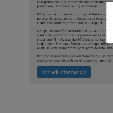
La registrazione di questa estensione è certamente str
proteggere il loro marchio in questo Paese.
Il
Ciad
, nome ufficiale
Repubblica del Ciad
, è uno st
nord con la Libia, a est con il Sudan, a sud-ovest con i
È suddivisa amministrativamente in 22 regioni.
Occupa una superficie territoriale di 1.284.000 km² e c
climatiche: il centro con le sue pianure vaste e aride, i
importante l’Emi Koussi, alto 3415 m), le montagne aride
N’Djamena e la valuta il franco CFA. Le lingue ufficiali
anche se lo sfruttamento dei pozzi petroliferi sta len
L’agricoltura praticata è prevalentemente di sussiste
arabica vengono utilizzati per gli scambi commerciali.
Richiedi informazioni