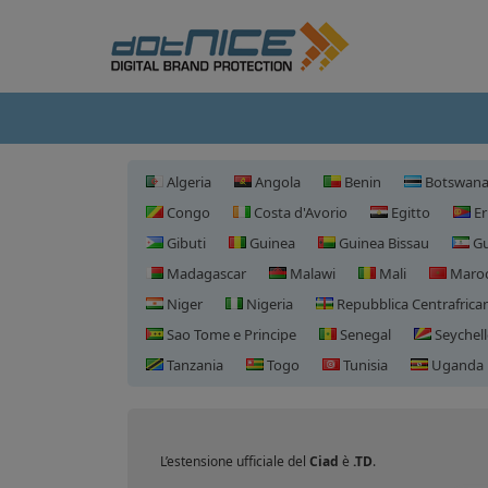
Algeria
Angola
Benin
Botswan
Congo
Costa d'Avorio
Egitto
Er
Gibuti
Guinea
Guinea Bissau
Gu
Madagascar
Malawi
Mali
Maro
Niger
Nigeria
Repubblica Centrafrica
Sao Tome e Principe
Senegal
Seychell
Tanzania
Togo
Tunisia
Uganda
L’estensione ufficiale del
Ciad
è
.TD
.