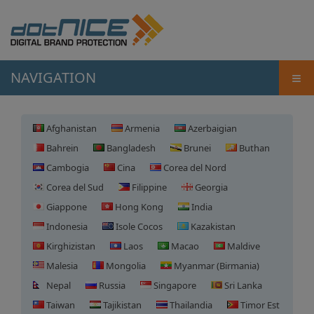
≡
NAVIGATION
Afghanistan
Armenia
Azerbaigian
Bahrein
Bangladesh
Brunei
Buthan
Cambogia
Cina
Corea del Nord
Corea del Sud
Filippine
Georgia
Giappone
Hong Kong
India
Indonesia
Isole Cocos
Kazakistan
Kirghizistan
Laos
Macao
Maldive
Malesia
Mongolia
Myanmar (Birmania)
Nepal
Russia
Singapore
Sri Lanka
Taiwan
Tajikistan
Thailandia
Timor Est