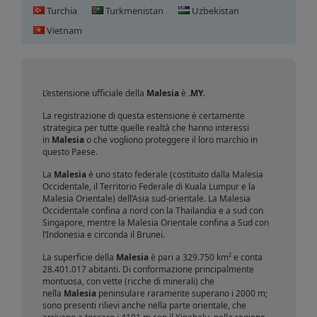
Turchia
Turkmenistan
Uzbekistan
Vietnam
Registrazione domini Malesia
L’estensione ufficiale della
Malesia
è
.MY
.
La registrazione di questa estensione è certamente
strategica per tutte quelle realtà che hanno interessi
in
Malesia
o che vogliono proteggere il loro marchio in
questo Paese.
La
Malesia
è uno stato federale (costituito dalla Malesia
Occidentale, il Territorio Federale di Kuala Lumpur e la
Malesia Orientale) dell’Asia sud-orientale. La Malesia
Occidentale confina a nord con la Thailandia e a sud con
Singapore, mentre la Malesia Orientale confina a Sud con
l’Indonesia e circonda il Brunei.
La superficie della
Malesia
è pari a 329.750 km² e conta
28.401.017 abitanti. Di conformazione principalmente
montuosa, con vette (ricche di minerali) che
nella
Malesia
peninsulare raramente superano i 2000 m;
sono presenti rilievi anche nella parte orientale, che