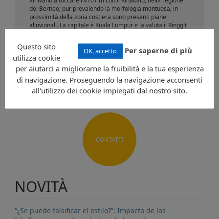
arrivano a toccare i 4101 m con il Kinabalu, nella regione
del Borneo; pur prevalendo la morfologia montuosa, in
prossimità della zona costiera sono presenti piane
alluvionali. La capitale è Kuala Lumpur e la valuta il Ringgit
malese. La malesia è uno degli stati più ricchi del
continente asiatico.
Questo sito
Per saperne di più
OK, accetto
utilizza cookie
Richiedi informazioni
per aiutarci a migliorarne la fruibilità e la tua esperienza
di navigazione. Proseguendo la navigazione acconsenti
all'utilizzo dei cookie impiegati dal nostro sito.
CONTATTI
NOVITÀ
“¿Se puede falsificar el estilo?”: Impacto de las