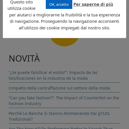
Questo sito
Per saperne di più
OK, accetto
utilizza cookie
per aiutarci a migliorarne la fruibilità e la tua esperienza
di navigazione. Proseguendo la navigazione acconsenti
all'utilizzo dei cookie impiegati dal nostro sito.
CONTATTI
NOVITÀ
“¿Se puede falsificar el estilo?”: Impacto de las
falsificaciones en la industria de la moda
L’impatto della contraffazione sul settore della moda
“Can you fake fashion?”: The Impact of Counterfeit on the
Fashion Industry
Perchè Le Banche Si Stanno Allontanando Dai gTLDs
Tradizionali?
Are The New gTLDs Performing Better In Search Than