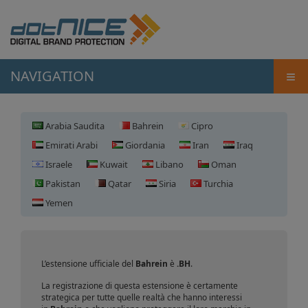
≡
NAVIGATION
Arabia Saudita
Bahrein
Cipro
Emirati Arabi
Giordania
Iran
Iraq
Israele
Kuwait
Libano
Oman
Pakistan
Qatar
Siria
Turchia
Yemen
Registrazione domini Bahrein
L’estensione ufficiale del
Bahrein
è
.BH
.
La registrazione di questa estensione è certamente
strategica per tutte quelle realtà che hanno interessi