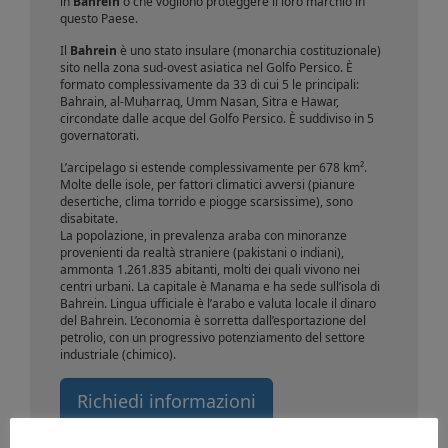
in
Bahrein
o che vogliono proteggere il loro marchio in
questo Paese.
Il
Bahrein
è uno stato insulare (monarchia costituzionale)
sito nella zona sud-ovest asiatica nel Golfo Persico. È
formato complessivamente da 33 di cui 5 le principali:
Bahrain, al-Muḥarraq, Umm Nasan, Sitra e Hawar,
circondate dalle acque del Golfo Persico. È suddiviso in 5
governatorati.
L’arcipelago si estende complessivamente per 678 km².
Molte delle isole, per fattori climatici avversi (pianure
desertiche, clima torrido e piogge scarsissime), sono
disabitate.
La popolazione, in prevalenza araba con minoranze
provenienti da realtà straniere (pakistani o indiani),
ammonta 1.261.835 abitanti, molti dei quali vivono nei
centri urbani. La capitale è Manama e ha sede sull’isola di
Bahrein. Lingua ufficiale è l’arabo e valuta locale il dinaro
del Bahrein. L’economia è sorretta dall’esportazione del
petrolio, con un progressivo potenziamento del settore
industriale (chimico).
Richiedi informazioni