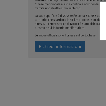
Macao
è una regione amministrativa speciale della Rep
Cinese meridionale a sud e confina a nord con la provi
tramite uno stretto istmo sabbioso.
La sua superficie è di 29,2 km² e conta 543.656 abitanti
territorio, che si articola in 41 km di coste, è costituit
altezza. Il centro storico di
Macao
è stato dichiarato pa
turismo e sull’industria manifatturiera.
Le lingue ufficiali sono il cinese e il portoghese.
Richiedi informazioni