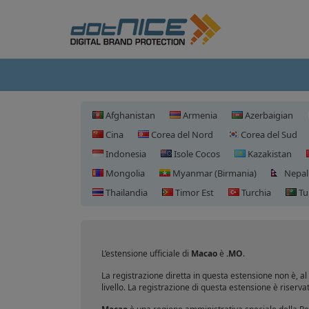
Afghanistan
Armenia
Azerbaigian
Cina
Corea del Nord
Corea del Sud
Indonesia
Isole Cocos
Kazakistan
Mongolia
Myanmar (Birmania)
Nepal
Thailandia
Timor Est
Turchia
Tu
L’estensione ufficiale di
Macao
è
.MO
.
La registrazione diretta in questa estensione non è, al 
livello. La registrazione di questa estensione è riserv