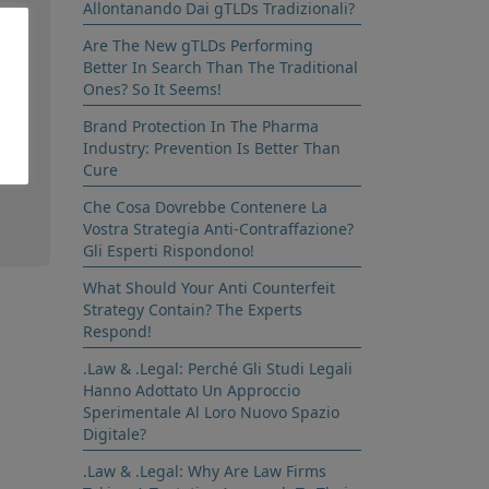
Allontanando Dai gTLDs Tradizionali?
co
Are The New gTLDs Performing
Better In Search Than The Traditional
Ones? So It Seems!
ul
Brand Protection In The Pharma
Industry: Prevention Is Better Than
Cure
Che Cosa Dovrebbe Contenere La
Vostra Strategia Anti-Contraffazione?
Gli Esperti Rispondono!
What Should Your Anti Counterfeit
Strategy Contain? The Experts
Respond!
.Law & .Legal: Perché Gli Studi Legali
Hanno Adottato Un Approccio
Sperimentale Al Loro Nuovo Spazio
Digitale?
.Law & .Legal: Why Are Law Firms