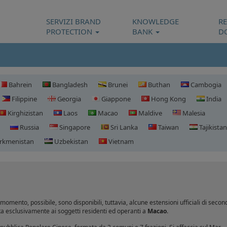
SERVIZI BRAND
KNOWLEDGE
R
PROTECTION
BANK
D
Bahrein
Bangladesh
Brunei
Buthan
Cambogia
Filippine
Georgia
Giappone
Hong Kong
India
Kirghizistan
Laos
Macao
Maldive
Malesia
Russia
Singapore
Sri Lanka
Taiwan
Tajikistan
rkmenistan
Uzbekistan
Vietnam
Registrazione domini Ma
momento, possibile, sono disponibili, tuttavia, alcune estensioni ufficiali di secon
ata esclusivamente ai soggetti residenti ed operanti a
Macao
.