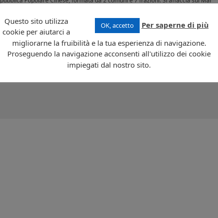
ubblica Popolare Cinese, formata da 2 comuni e 7 frazioni. Si affaccia sul Mar
ncia di Guangdong. La parte regione peninsulare è collegata al continente asiati
Questo sito utilizza
Per saperne di più
OK, accetto
cookie per aiutarci a
 (nella quasi totalità cinesi con minoranze filippine e portoghesi) al 2010. Il
o nell’entroterra da rilievi di natura granitica che difficilmente superano i 100 m di
migliorarne la fruibilità e la tua esperienza di navigazione.
trimonio dell’umanità nel 2005. La valuta in uso è la pataca. L’economia si basa s
Proseguendo la navigazione acconsenti all'utilizzo dei cookie
impiegati dal nostro sito.