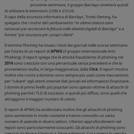
prossime settimane, il gruppo Barclays smetterà quindi
di utilizzare le estensioni .COM e .CO.UK.
Il capo della sicurezza informatica di Barclays, Troels Oerting, ha
spiegato che i motivi del cambiamento “
in ultima istanza sono
necessari per accrescere la fiducia nelle identità digitali di Barclays
” e a
fornire “
più sicurezza per i propri clienti
”.
Il termine
Phishing
ha invaso i titoli dei giornali nelle scorse settimane
per l’uscita di un report di
APWG
(il gruppo internazionale Anti-
Phishing). Il report spiega che le attività fraudolente di phishing nel
2014
sono cresciute con una percentuale senza precedenti e che la
provenienza risulta, in larga maggioranza, dalla
Cina
. Il report mostra
inoltre che i nomi a dominio sono sempre più usati come meccanismo
per “rubare” agli utenti internet dati privati ed informazioni finanziarie.
I domini di primo livello più popolari sono spesso vittime di attacchi di
phishing perché i TLD di successo, e quindi più diffusi, sono quelli che
attraggono il maggior numero di utenti.
Il report di APWG ha evidenziato inoltre che gli attacchi di phishing
sono aumentati in modo costante e hanno coinvolto un vasto
numero di aziende in diversi settori. Ulteriori approfondimenti nel
report sono particolarmente scioccanti. Gli attacchi di phishing sono
cresciuti da 8ore e 42minuti a 10ore e 6minuti. Cosa spiega la crescita