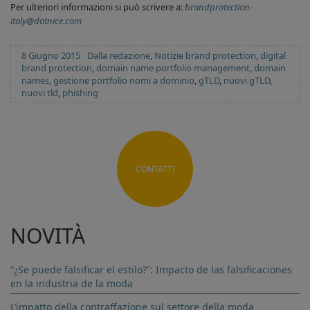
Per ulteriori informazioni si può scrivere a:
brandprotection-
italy@dotnice.com
Posted
Categories
Tags
8 Giugno 2015
Dalla redazione
,
Notizie
brand protection
,
digital
on
brand protection
,
domain name portfolio management
,
domain
names
,
gestione portfolio nomi a dominio
,
gTLD
,
nuovi gTLD
,
nuovi tld
,
phishing
CONTATTI
NOVITÀ
“¿Se puede falsificar el estilo?”: Impacto de las falsificaciones
en la industria de la moda
L’impatto della contraffazione sul settore della moda