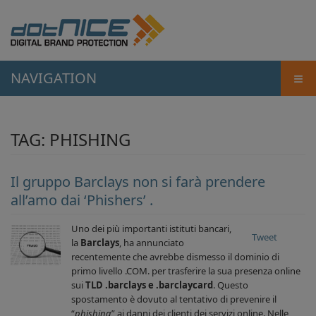
≡
NAVIGATION
TAG:
PHISHING
Il gruppo Barclays non si farà prendere
all’amo dai ‘Phishers’ .
Uno dei più importanti istituti bancari,
Tweet
la
Barclays
, ha annunciato
recentemente che avrebbe dismesso il dominio di
primo livello .COM. per trasferire la sua presenza online
sui
TLD .barclays e .barclaycard
. Questo
spostamento è dovuto al tentativo di prevenire il
“
phishing
” ai danni dei clienti dei servizi online. Nelle