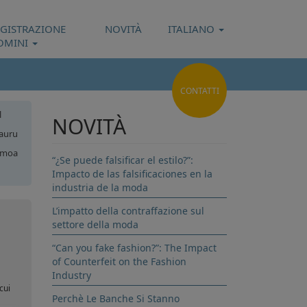
EGISTRAZIONE
NOVITÀ
ITALIANO
OMINI
CONTATTI
l
NOVITÀ
auru
moa
“¿Se puede falsificar el estilo?”:
Impacto de las falsificaciones en la
nga
industria de la moda
L’impatto della contraffazione sul
settore della moda
“Can you fake fashion?”: The Impact
of Counterfeit on the Fashion
Industry
cui
Perchè Le Banche Si Stanno