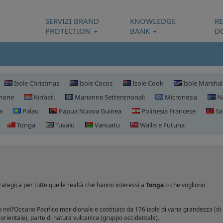
SERVIZI BRAND
KNOWLEDGE
R
PROTECTION
BANK
D
Isole Christmas
Isole Cocos
Isole Cook
Isole Marshal
omone
Kiribati
Marianne Settentrionali
Micronesia
N
a
Palau
Papua Nuova Guinea
Polinesia Francese
Sa
Tonga
Tuvalu
Vanuatu
Wallis e Futuna
Registrazione domini To
ategica per tutte quelle realtà che hanno interessi a
Tonga
o che vogliono
 nell’Oceano Pacifico meridionale e costituito da 176 isole di varia grandezza (di 
orientale), parte di natura vulcanica (gruppo occidentale).