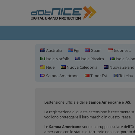
Australia
Fiji
Guam
Indonesia
Isole Norfolk
Isole Pitcairn
Isole Sal
Niue
Nuova Caledonia
Nuova Zeland
Samoa Americane
Timor Est
Tokelau
L’estensione ufficiale delle
Samoa Americane
è
.AS
.
La registrazione di questa estensione è certamente str
vogliono proteggere il loro marchio in questo Paese.
Le
Samoa Americane
sono un gruppo insulare dell’Oc
americano con lo status di territorio non incorporato d