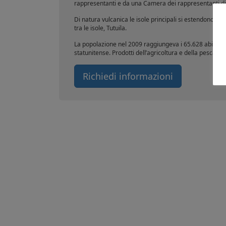
rappresentanti e da una Camera dei rappresentanti di 2
Di natura vulcanica le isole principali si estendono c
tra le isole, Tutuila.
La popolazione nel 2009 raggiungeva i 65.628 abitanti. L
statunitense. Prodotti dell’agricoltura e della pesca (t
Richiedi informazioni