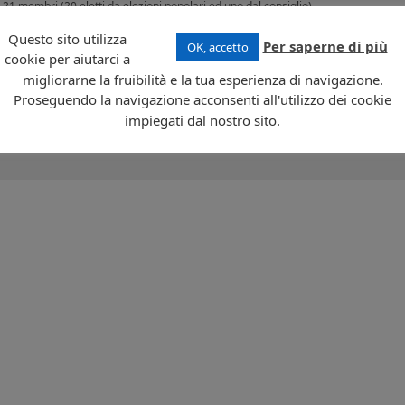
1 membri (20 eletti da elezioni popolari ed uno dal consiglio).
omplessivamente per circa 200 km²; La capitale, Pago Pago, è ospitata dalla maggi
Questo sito utilizza
Per saperne di più
OK, accetto
cookie per aiutarci a
migliorarne la fruibilità e la tua esperienza di navigazione.
e lingue ufficiali sono l’inglese e il samoano, mentre la valuta in uso è il dollaro
onno in scatola) sono, insieme ad un limitato turismo, le risorse economiche locali.
Proseguendo la navigazione acconsenti all'utilizzo dei cookie
impiegati dal nostro sito.