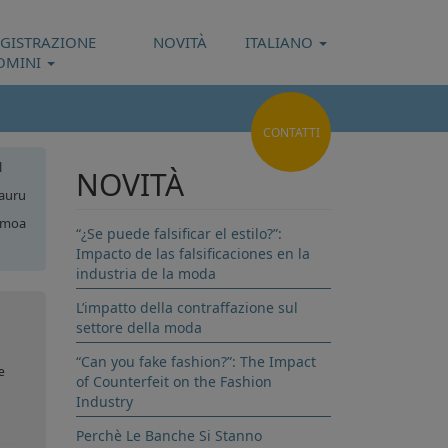
EGISTRAZIONE
NOVITÀ
ITALIANO
OMINI
CONTATTI
l
NOVITÀ
auru
moa
“¿Se puede falsificar el estilo?”:
Impacto de las falsificaciones en la
ane
industria de la moda
L’impatto della contraffazione sul
settore della moda
“Can you fake fashion?”: The Impact
e
of Counterfeit on the Fashion
Industry
Perchè Le Banche Si Stanno