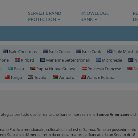
SERVIZI BRAND
KNOWLEDGE
R
PROTECTION
BANK
D
Isole Christmas
Isole Cocos
Isole Cook
Isole Marshal
omone
Kiribati
Marianne Settentrionali
Micronesia
N
a
Palau
Papua Nuova Guinea
Polinesia Francese
Sa
Tonga
Tuvalu
Vanuatu
Wallis e Futuna
Registrazione domini Samoa Americ
ategica per tutte quelle realtà che hanno interessi nelle
Samoa Americane
o ch
eano Pacifico meridionale, collocato a sud-est di Samoa. Sono un possedimento
egli Stati Uniti d’America retto da un governatore, affiancato da un Senato di 18