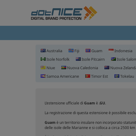
Australia
Fiji
Guam
Indonesia
Isole Norfolk
Isole Pitcairn
Isole Sal
Niue
Nuova Caledonia
Nuova Zeland
Samoa Americane
Timor Est
Tokelau
L’estensione ufficiale di
Guam
è
.GU
.
La registrazione di questa estensione è possibile escl
Guam
è un territorio insulare non incorporato statuni
delle isole delle Marianne e si colloca a circa 2500 km d