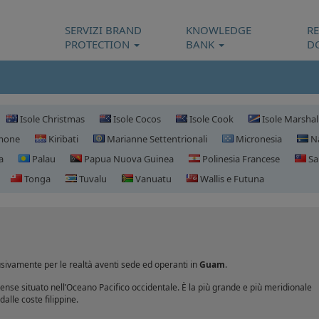
SERVIZI BRAND
KNOWLEDGE
R
PROTECTION
BANK
D
Isole Christmas
Isole Cocos
Isole Cook
Isole Marshal
omone
Kiribati
Marianne Settentrionali
Micronesia
N
a
Palau
Papua Nuova Guinea
Polinesia Francese
Sa
Tonga
Tuvalu
Vanuatu
Wallis e Futuna
Registrazione domini G
usivamente per le realtà aventi sede ed operanti in
Guam
.
tense situato nell’Oceano Pacifico occidentale. È la più grande e più meridionale
alle coste filippine.