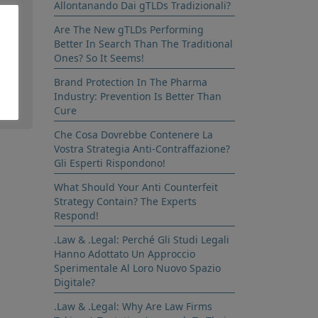
Allontanando Dai gTLDs Tradizionali?
Are The New gTLDs Performing
ali
Better In Search Than The Traditional
Ones? So It Seems!
Brand Protection In The Pharma
Industry: Prevention Is Better Than
Cure
Che Cosa Dovrebbe Contenere La
Vostra Strategia Anti-Contraffazione?
Gli Esperti Rispondono!
What Should Your Anti Counterfeit
Strategy Contain? The Experts
Respond!
.Law & .Legal: Perché Gli Studi Legali
Hanno Adottato Un Approccio
Sperimentale Al Loro Nuovo Spazio
Digitale?
.Law & .Legal: Why Are Law Firms