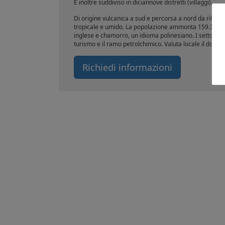
È inoltre suddiviso in diciannove distretti (villaggi).
Di origine vulcanica a sud e percorsa a nord da rilievi
tropicale e umido. La popolazione ammonta 159.358 ed è
inglese e chamorro, un idioma polinesiano. I settori de
turismo e il ramo petrolchimico. Valuta locale il dollar
Richiedi informazioni