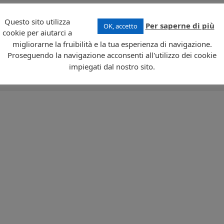
 di formazione corallina, l’isola si estende per 541,3 km² e presenta un clima
Questo sito utilizza
Per saperne di più
OK, accetto
 costituit principalmente da genti indigene di origini micronesiane; lingue uffici
cookie per aiutarci a
ll’economia più sviluppati sono l’agricoltura (mais, patate, manioca e banane), il
migliorarne la fruibilità e la tua esperienza di navigazione.
o statunitense.
Proseguendo la navigazione acconsenti all'utilizzo dei cookie
impiegati dal nostro sito.