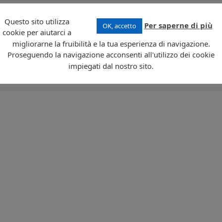
m². La popolazione (267.000 abitanti a maggioranza polinesiana) risiede
Questo sito utilizza
Per saperne di più
OK, accetto
 a Tahiti, dove sorge anche il capoluogo Papeete. Le lingue ufficiali sono il france
cookie per aiutarci a
lle dipendenze d’oltremare francesi). Principali risorse per l’economia: turismo e
migliorarne la fruibilità e la tua esperienza di navigazione.
 e vaniglia).
Proseguendo la navigazione acconsenti all'utilizzo dei cookie
impiegati dal nostro sito.