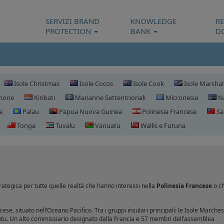
SERVIZI BRAND
KNOWLEDGE
R
PROTECTION
BANK
D
Isole Christmas
Isole Cocos
Isole Cook
Isole Marshal
omone
Kiribati
Marianne Settentrionali
Micronesia
N
a
Palau
Papua Nuova Guinea
Polinesia Francese
Sa
Tonga
Tuvalu
Vanuatu
Wallis e Futuna
Registrazione domini Polinesia Franc
ategica per tutte quelle realtà che hanno interessi nella
Polinesia Francese
o c
ese, situato nell’Oceano Pacifico. Tra i gruppi insulari principali: le Isole Marches
uamotu. Un alto commissiario designato dalla Francia e 57 membri dell’assemblea