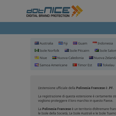
Australia
Fiji
Guam
Indonesia
Isole Norfolk
Isole Pitcairn
Isole Sal
Niue
Nuova Caledonia
Nuova Zeland
Samoa Americane
Timor Est
Tokelau
L’estensione ufficiale della
Polinesia Francese
è
.PF
.
La registrazione di questa estensione è certamente str
vogliono proteggere il loro marchio in questo Paese.
La
Polinesia Francese
è un territorio d’oltremare franc
le Isole della Società, Le Isole Australi e le Isole T