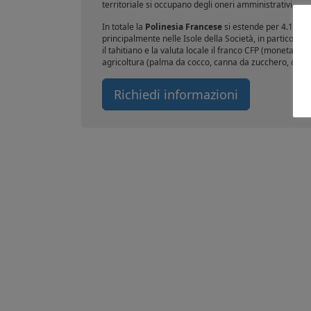
territoriale si occupano degli oneri amministrativi.
In totale la
Polinesia Francese
si estende per 4.167 k
principalmente nelle Isole della Società, in particolare
il tahitiano e la valuta locale il franco CFP (moneta de
agricoltura (palma da cocco, canna da zucchero, cotone
Richiedi informazioni