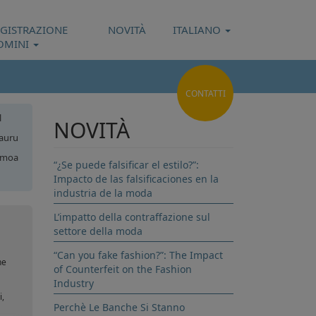
EGISTRAZIONE
NOVITÀ
ITALIANO
OMINI
CONTATTI
l
NOVITÀ
auru
moa
“¿Se puede falsificar el estilo?”:
Impacto de las falsificaciones en la
ese
industria de la moda
L’impatto della contraffazione sul
settore della moda
“Can you fake fashion?”: The Impact
he
of Counterfeit on the Fashion
Industry
i,
Perchè Le Banche Si Stanno