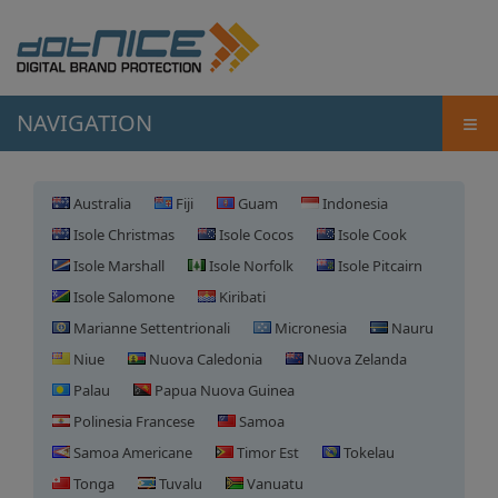
≡
NAVIGATION
Australia
Fiji
Guam
Indonesia
Isole Christmas
Isole Cocos
Isole Cook
Isole Marshall
Isole Norfolk
Isole Pitcairn
Isole Salomone
Kiribati
Marianne Settentrionali
Micronesia
Nauru
Niue
Nuova Caledonia
Nuova Zelanda
Palau
Papua Nuova Guinea
Polinesia Francese
Samoa
Samoa Americane
Timor Est
Tokelau
Tonga
Tuvalu
Vanuatu