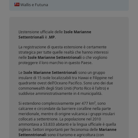
Registrazione domini
Wallis e Futuna
Marianne Settentrionali
L’estensione ufficiale delle
Isole Marianne
Settentrionali
è
.MP
.
La registrazione di questa estensione è certamente
strategica per tutte quelle realtà che hanno interessi
nelle
Isole Marianne Settentrionali
o che vogliono
proteggere il loro marchio in questo Paese.
Le
Isole Marianne Settentrionali
sono un gruppo
insulare di 15 isole localizzabili tra Hawai e Filippine nel
quadrante ovest dell’Oceano Pacifico. Sono uno dei due
commonwealth degli Stati Uniti (Porto Rico è l’altro) e
suddivise amministrativamente in 4 municipalità.
Si estendono complessivamente per 477 km², sono
calcaree e circondate da barriere coralline nella parte
meridionale, mentre di origine vulcanica i gruppi insulari
collocati a settentrione. La popolazione nel 2010
ammontava a 53.833 abitanti e la lingua ufficiale è quella
inglese. Settori importanti per l’economia delle
Marianne
Settenntrionali
sono il turismo e agricoltura (con