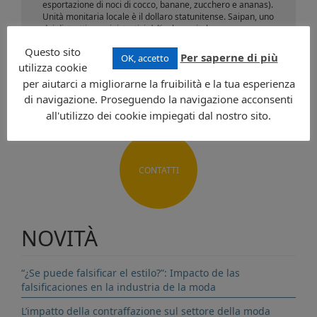
esportazione di noci di cocco, banane, zucchero e ananas).
Unità monitaria locale è il dollaro statunitense. Saipan, uno
dei distretti amministrativi, è l’isola-capitale.
Questo sito
Per saperne di più
OK, accetto
Richiedi informazioni
utilizza cookie
per aiutarci a migliorarne la fruibilità e la tua esperienza
di navigazione. Proseguendo la navigazione acconsenti
all'utilizzo dei cookie impiegati dal nostro sito.
CONTATTI
NOVITÀ
“¿Se puede falsificar el estilo?”: Impacto de las
falsificaciones en la industria de la moda
L’impatto della contraffazione sul settore della moda