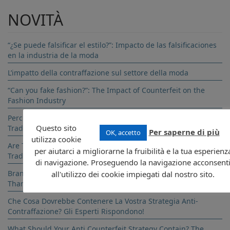
NOVITÀ
“¿Se puede falsificar el estilo?”: Impacto de las falsificaciones
en la industria de la moda
L’impatto della contraffazione sul settore della moda
“Can you fake fashion?”: The Impact of Counterfeit on the
Fashion Industry
Perchè Le Banche Si Stanno Allontanando Dai gTLDs
Questo sito
Tradizionali?
Per saperne di più
OK, accetto
utilizza cookie
Are The New gTLDs Performing Better In Search Than The
per aiutarci a migliorarne la fruibilità e la tua esperienz
Traditional Ones? So It Seems!
di navigazione. Proseguendo la navigazione acconsent
Brand Protection In The Pharma Industry: Prevention Is Better
all'utilizzo dei cookie impiegati dal nostro sito.
Than Cure
Che Cosa Dovrebbe Contenere La Vostra Strategia Anti-
Contraffazione? Gli Esperti Rispondono!
What Should Your Anti Counterfeit Strategy Contain? The