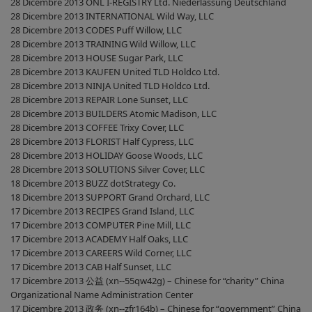
28 Dicembre 2013 ONL I-REGISTRY Ltd. Niederlassung Deutschland
28 Dicembre 2013 INTERNATIONAL Wild Way, LLC
28 Dicembre 2013 CODES Puff Willow, LLC
28 Dicembre 2013 TRAINING Wild Willow, LLC
28 Dicembre 2013 HOUSE Sugar Park, LLC
28 Dicembre 2013 KAUFEN United TLD Holdco Ltd.
28 Dicembre 2013 NINJA United TLD Holdco Ltd.
28 Dicembre 2013 REPAIR Lone Sunset, LLC
28 Dicembre 2013 BUILDERS Atomic Madison, LLC
28 Dicembre 2013 COFFEE Trixy Cover, LLC
28 Dicembre 2013 FLORIST Half Cypress, LLC
28 Dicembre 2013 HOLIDAY Goose Woods, LLC
28 Dicembre 2013 SOLUTIONS Silver Cover, LLC
18 Dicembre 2013 BUZZ dotStrategy Co.
18 Dicembre 2013 SUPPORT Grand Orchard, LLC
17 Dicembre 2013 RECIPES Grand Island, LLC
17 Dicembre 2013 COMPUTER Pine Mill, LLC
17 Dicembre 2013 ACADEMY Half Oaks, LLC
17 Dicembre 2013 CAREERS Wild Corner, LLC
17 Dicembre 2013 CAB Half Sunset, LLC
17 Dicembre 2013 公益 (xn--55qw42g) – Chinese for “charity” China
Organizational Name Administration Center
17 Dicembre 2013 政务 (xn--zfr164b) – Chinese for “government” China