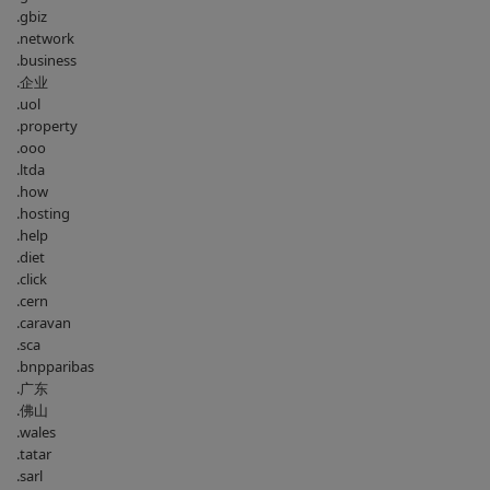
.gbiz
.network
.business
.企业
.uol
.property
.ooo
.ltda
.how
.hosting
.help
.diet
.click
.cern
.caravan
.sca
.bnpparibas
.广东
.佛山
.wales
.tatar
.sarl