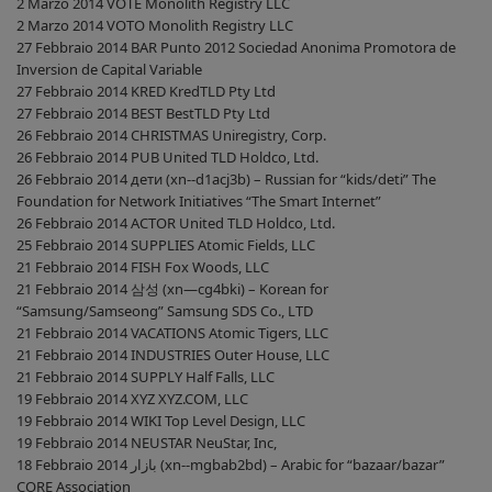
2 Marzo 2014 VOTE Monolith Registry LLC
2 Marzo 2014 VOTO Monolith Registry LLC
27 Febbraio 2014 BAR Punto 2012 Sociedad Anonima Promotora de
Inversion de Capital Variable
27 Febbraio 2014 KRED KredTLD Pty Ltd
27 Febbraio 2014 BEST BestTLD Pty Ltd
26 Febbraio 2014 CHRISTMAS Uniregistry, Corp.
26 Febbraio 2014 PUB United TLD Holdco, Ltd.
26 Febbraio 2014 дети (xn--d1acj3b) – Russian for “kids/deti” The
Foundation for Network Initiatives “The Smart Internet”
26 Febbraio 2014 ACTOR United TLD Holdco, Ltd.
25 Febbraio 2014 SUPPLIES Atomic Fields, LLC
21 Febbraio 2014 FISH Fox Woods, LLC
21 Febbraio 2014 삼성 (xn―cg4bki) – Korean for
“Samsung/Samseong” Samsung SDS Co., LTD
21 Febbraio 2014 VACATIONS Atomic Tigers, LLC
21 Febbraio 2014 INDUSTRIES Outer House, LLC
21 Febbraio 2014 SUPPLY Half Falls, LLC
19 Febbraio 2014 XYZ XYZ.COM, LLC
19 Febbraio 2014 WIKI Top Level Design, LLC
19 Febbraio 2014 NEUSTAR NeuStar, Inc,
18 Febbraio 2014 بازار (xn--mgbab2bd) – Arabic for “bazaar/bazar”
CORE Association