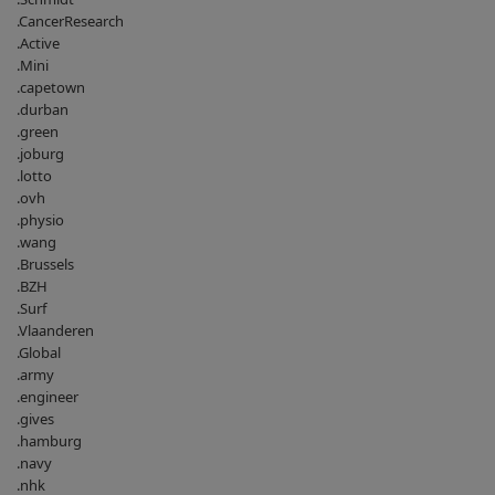
.CancerResearch
.Active
.Mini
.capetown
.durban
.green
.joburg
.lotto
.ovh
.physio
.wang
.Brussels
.BZH
.Surf
.Vlaanderen
.Global
.army
.engineer
.gives
.hamburg
.navy
.nhk