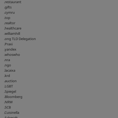
.restaurant
.gifts
.cymru
.top
.realtor
.healthcare
.williamhill
.ong TLD Delegation
.Praxi
.yandex
.whoswho
.nra
.ngo
.lacaixa
.krd
.auction
.LGBT
.Spiegel
.Bloomberg
.NRW
.SCB
.Cuisinella
.Schmidt