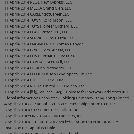
11 Aprile 2014 REISE New Cypress, LLC
11 Aprile 2014 MEDIA Grand Glen, LLC
11 Aprile 2014 CAREEr dotCareer LLC
11 Aprile 2014 TOWN Koko Moon, LLC
11 Aprile 2014 TOYS Pioneer Orchard, LLC
11 Aprile 2014 LEASE Victor Trail, LLC
11 Aprile 2014 SERVICES Fox Castle, LLC
11 Aprile 2014 ENGINEERING Romeo Canyon
11 Aprile 2014 GRIPE Com Sunset, LLC
11 Aprile 2014 EUS Puntueus Fundazioa
11 Aprile 2014 CAPITAL Delta Mill, LLC
10 Aprile 2014 DESIDesi Networks, LLC
10 Aprile 2014 FEEDBACK Top Level Spectrum, Inc.
10 Aprile 2014 COLLEGE XYZ.COM, LLC
10 Aprile 2014 ROCKS United TLD Holdco, Ltd.
10 Aprile 2014 网址 (xn--ses554g) – Chinese for “network address”Hu Yi
Global Information Resources (Holding) Company Hong Kong Limited
4 Aprile 2014 GOP Republican State Leadership Committee, Inc.
3 Aprile 2014 RYUKYU BusinessRalliart Inc.
3 Aprile 2014 YOKOHAMA GMO Registry, Inc.
2 Aprile 2014 REST Punto 2012 Sociedad Anonima Promotora de
Inversion de Capital Variable
2 Aprile 2014 SAARLAND dotSaarland GmbH