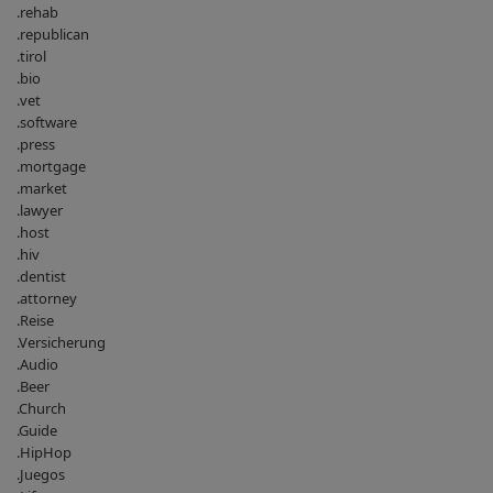
.rehab
.republican
.tirol
.bio
.vet
.software
.press
.mortgage
.market
.lawyer
.host
.hiv
.dentist
.attorney
.Reise
.Versicherung
.Audio
.Beer
.Church
.Guide
.HipHop
.Juegos