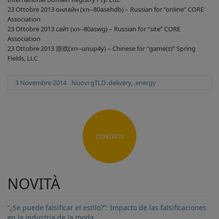
23 Ottobre 2013 онлайн (xn--80asehdb) – Russian for “online” CORE
Association
23 Ottobre 2013 сайт (xn--80aswg) – Russian for “site” CORE
Association
23 Ottobre 2013 游戏(xn--unup4y) – Chinese for “game(s)” Spring
Fields, LLC
Posted
Categories
Tags
3 Novembre 2014
Nuovi gTLD
.delivery
,
.energy
on
CONTATTI
NOVITÀ
“¿Se puede falsificar el estilo?”: Impacto de las falsificaciones
en la industria de la moda