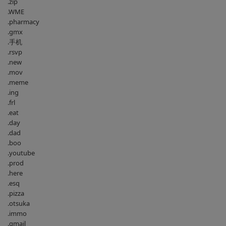
.zip
.WME
.pharmacy
.gmx
.手机
.rsvp
.new
.mov
.meme
.ing
.frl
.eat
.day
.dad
.boo
.youtube
.prod
.here
.esq
.pizza
.otsuka
.immo
.gmail