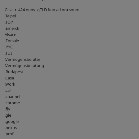
Gli altri 424 nuovi gTLD fino ad ora sono:
.Taipei
.TOP
.Emerck
Alsace
.Forsale
.PYC
.TUI
.Vermögensberater
.Vermögensberatung
.Budapest
.Casa
.Work
.cal
.channel
.chrome
.fly
.gle
.google
.nexus
.prof