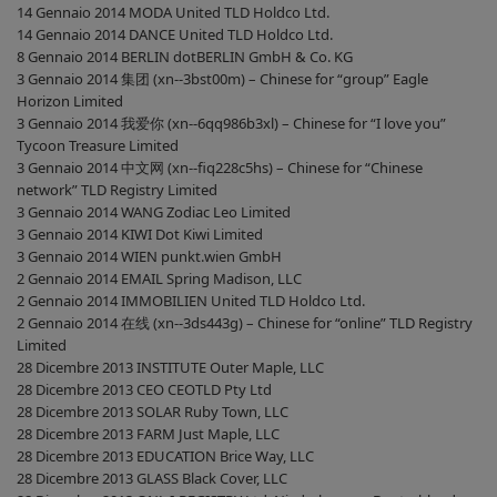
14 Gennaio 2014 MODA United TLD Holdco Ltd.
14 Gennaio 2014 DANCE United TLD Holdco Ltd.
8 Gennaio 2014 BERLIN dotBERLIN GmbH & Co. KG
3 Gennaio 2014 集团 (xn--3bst00m) – Chinese for “group” Eagle
Horizon Limited
3 Gennaio 2014 我爱你 (xn--6qq986b3xl) – Chinese for “I love you”
Tycoon Treasure Limited
3 Gennaio 2014 中文网 (xn--fiq228c5hs) – Chinese for “Chinese
network” TLD Registry Limited
3 Gennaio 2014 WANG Zodiac Leo Limited
3 Gennaio 2014 KIWI Dot Kiwi Limited
3 Gennaio 2014 WIEN punkt.wien GmbH
2 Gennaio 2014 EMAIL Spring Madison, LLC
2 Gennaio 2014 IMMOBILIEN United TLD Holdco Ltd.
2 Gennaio 2014 在线 (xn--3ds443g) – Chinese for “online” TLD Registry
Limited
28 Dicembre 2013 INSTITUTE Outer Maple, LLC
28 Dicembre 2013 CEO CEOTLD Pty Ltd
28 Dicembre 2013 SOLAR Ruby Town, LLC
28 Dicembre 2013 FARM Just Maple, LLC
28 Dicembre 2013 EDUCATION Brice Way, LLC
28 Dicembre 2013 GLASS Black Cover, LLC