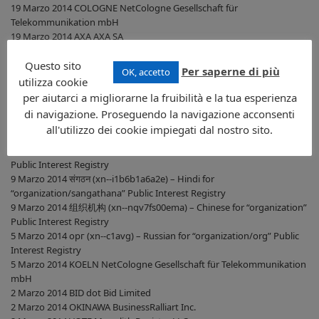
19 Marzo 2014 COLOGNE NetCologne Gesellschaft für
Telekommunikation mbH
19 Marzo 2014 AXA AXA SA
19 Marzo 2014 WEBCAM dot Webcam Limited
19 Marzo 2014 TRADE Elite Registry Limited
Questo sito
Per saperne di più
OK, accetto
15 Marzo 2014 JETZT New TLD Company
utilizza cookie
12 Marzo 2014 世界 (xn--rhqv96g) – Chinese for “world/shijie” Stable
per aiutarci a migliorarne la fruibilità e la tua esperienza
Tone Limited
di navigazione. Proseguendo la navigazione acconsenti
11 Marzo 2014 DNP Dai Nippon Printing Co., Ltd.
all'utilizzo dei cookie impiegati dal nostro sito.
11 Marzo 2014 INK Top Level Design, LLC
9 Marzo 2014 机构 (xn--nqv7f) – Chinese for “agencies/institutions”
Public Interest Registry
9 Marzo 2014 संगठन (xn--i1b6b1a6a2e) – Hindi for
“organization/sangathana” Public Interest Registry
9 Marzo 2014 组织机构 (xn--nqv7fs00ema) – Chinese for “organization”
Public Interest Registry
5 Marzo 2014 орг (xn--c1avg) – Russian for “organization/org” Public
Interest Registry
5 Marzo 2014 KOELN NetCologne Gesellschaft für Telekommunikation
mbH
2 Marzo 2014 BID dot Bid Limited
2 Marzo 2014 OKINAWA BusinessRalliart Inc.