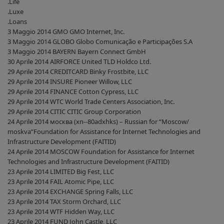
.Life
.Luxe
.Loans
3 Maggio 2014 GMO GMO Internet, Inc.
3 Maggio 2014 GLOBO Globo Comunicação e Participações S.A
3 Maggio 2014 BAYERN Bayern Connect GmbH
30 Aprile 2014 AIRFORCE United TLD Holdco Ltd.
29 Aprile 2014 CREDITCARD Binky Frostbite, LLC
29 Aprile 2014 INSURE Pioneer Willow, LLC
29 Aprile 2014 FINANCE Cotton Cypress, LLC
29 Aprile 2014 WTC World Trade Centers Association, Inc.
29 Aprile 2014 CITIC CITIC Group Corporation
24 Aprile 2014 москва (xn--80adxhks) – Russian for “Moscow/
moskva”Foundation for Assistance for Internet Technologies and
Infrastructure Development (FAITID)
24 Aprile 2014 MOSCOW Foundation for Assistance for Internet
Technologies and Infrastructure Development (FAITID)
23 Aprile 2014 LIMITED Big Fest, LLC
23 Aprile 2014 FAIL Atomic Pipe, LLC
23 Aprile 2014 EXCHANGE Spring Falls, LLC
23 Aprile 2014 TAX Storm Orchard, LLC
23 Aprile 2014 WTF Hidden Way, LLC
23 Aprile 2014 FUND John Castle, LLC