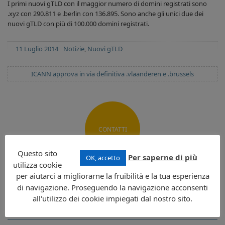
I primi nuovi gTLD con il maggior numero di domini registrati sono
.xyz con 290.811 e .berlin con 136.895. Sono anche gli unici due dei
nuovi gTLD con più di 100.000 domini registrati.
Posted
Categories
11 Luglio 2014
Notizie
,
Nuovi gTLD
on
ARTICOLO
ICANN approva in via definitiva .vlaanderen e .brussels
SUCCESSIVO:
CONTATTI
Questo sito
Per saperne di più
OK, accetto
utilizza cookie
NOVITÀ
per aiutarci a migliorarne la fruibilità e la tua esperienza
di navigazione. Proseguendo la navigazione acconsenti
all'utilizzo dei cookie impiegati dal nostro sito.
“¿Se puede falsificar el estilo?”: Impacto de las falsificaciones
en la industria de la moda