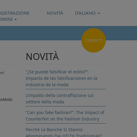
EGISTRAZIONE
NOVITÀ
ITALIANO
OMINI
CONTATTI
NOVITÀ
“¿Se puede falsificar el estilo?”:
et
Impacto de las falsificaciones en la
industria de la moda
L’impatto della contraffazione sul
e GoMobi
settore della moda
“Can you fake fashion?”: The Impact of
Counterfeit on the Fashion Industry
Perchè Le Banche Si Stanno
Allontanando Dai gTLDs Tradizionali?