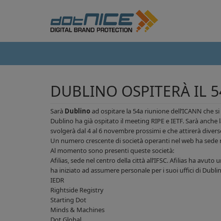
DUBLINO OSPITERÀ IL 5
Sarà
Dublino
ad ospitare la 54a riunione dell’ICANN che si
Dublino ha già ospitato il meeting RIPE e IETF. Sarà anch
svolgerà dal 4 al 6 novembre prossimi e che attirerà diverse
Un numero crescente di società operanti nel web ha sede ne
Al momento sono presenti queste società:
Afilias, sede nel centro della città all’IFSC. Afilias ha avu
ha iniziato ad assumere personale per i suoi uffici di Dubli
IEDR
Rightside Registry
Starting Dot
Minds & Machines
Dot Global