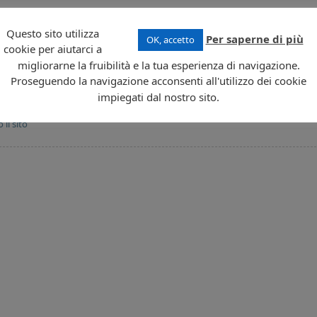
è il
Centro Congressi di Dublino
.
Questo sito utilizza
Per saperne di più
OK, accetto
.icann.org
.
cookie per aiutarci a
migliorarne la fruibilità e la tua esperienza di navigazione.
Proseguendo la navigazione acconsenti all'utilizzo dei cookie
impiegati dal nostro sito.
ARTICOLO
rebbe
Annunciate tre nuove estensioni di dominio : .Budapest, 
SUCCESSIVO:
 il sito