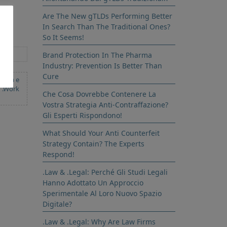
Are The New gTLDs Performing Better
In Search Than The Traditional Ones?
So It Seems!
Brand Protection In The Pharma
Industry: Prevention Is Better Than
Cure
.Casa e
.Work
Che Cosa Dovrebbe Contenere La
Vostra Strategia Anti-Contraffazione?
Gli Esperti Rispondono!
What Should Your Anti Counterfeit
Strategy Contain? The Experts
Respond!
.Law & .Legal: Perché Gli Studi Legali
Hanno Adottato Un Approccio
Sperimentale Al Loro Nuovo Spazio
Digitale?
.Law & .Legal: Why Are Law Firms