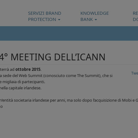
SERVIZI BRAND
KNOWLEDGE
R
PROTECTION
BANK
D
4° MEETING DELL’ICANN
 terrà ad
ottobre 2015
.
Twe
e la sede del Web Summit (conosciuto come The Summit), che si
 migliaia di partecipanti.
lla capitale irlandese.
to un’entità societaria irlandese per anni, ma solo dopo l’acquisizione di Mobi 
no